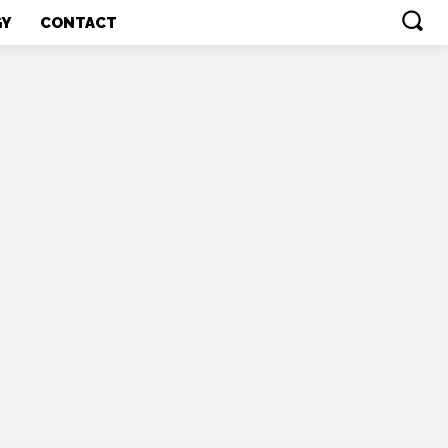
GY
CONTACT