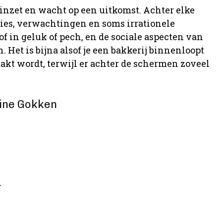
 inzet en wacht op een uitkomst. Achter elke
ies, verwachtingen en soms irrationele
of in geluk of pech, en de sociale aspecten van
Het is bijna alsof je een bakkerij binnenloopt
akt wordt, terwijl er achter de schermen zoveel
line Gokken
n