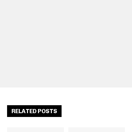
RELATED POSTS