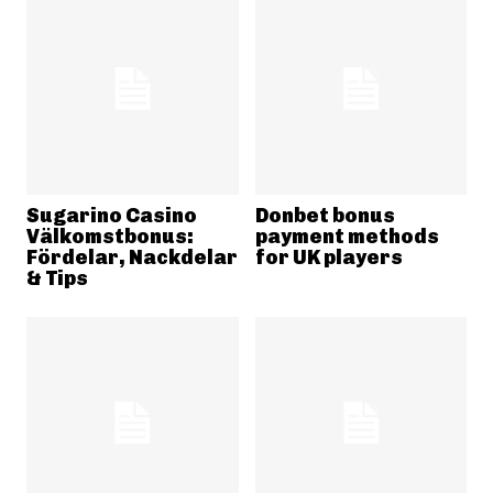
Sugarino Casino
Donbet bonus
Välkomstbonus:
payment methods
Fördelar, Nackdelar
for UK players
& Tips