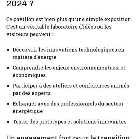
2024 ?
Ce pavillon est bien plus qu’une simple exposition.
C’est un véritable laboratoire d’idées où les
visiteurs peuvent :
Découvrir les innovations technologiques en
matière d’énergie
Comprendre les enjeux environnementaux et
économiques
Participer à des ateliers et conférences animés
par des experts
Échanger avec des professionnels du secteur
énergétique
Tester des prototypes et solutions innovantes
Un engagement fort pour la transition