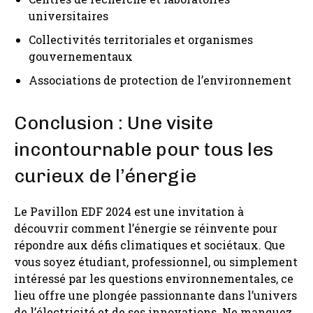
universitaires
Collectivités territoriales et organismes
gouvernementaux
Associations de protection de l’environnement
Conclusion : Une visite
incontournable pour tous les
curieux de l’énergie
Le Pavillon EDF 2024 est une invitation à
découvrir comment l’énergie se réinvente pour
répondre aux défis climatiques et sociétaux. Que
vous soyez étudiant, professionnel, ou simplement
intéressé par les questions environnementales, ce
lieu offre une plongée passionnante dans l’univers
de l’électricité et de ses innovations. Ne manquez