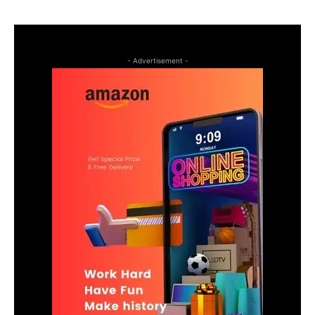
- Advertisement -