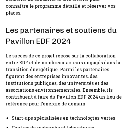
connaître le programme détaillé et réserver vos
places.
Les partenaires et soutiens du
Pavillon EDF 2024
Le succès de ce projet repose sur la collaboration
entre EDF et de nombreux acteurs engagés dans la
transition énergétique. Parmi les partenaires
figurent des entreprises innovantes, des
institutions publiques, des universités et des
associations environnementales. Ensemble, ils
contribuent à faire du Pavillon EDF 2024 un lieu de
référence pour l’énergie de demain.
Start-ups spécialisées en technologies vertes
Centres de recherche et laboratoires