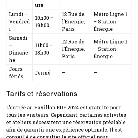
ure
Lundi –
12 Rue de
Métro Ligne 1
10h00 –
Vendred
l’Énergie,
– Station
19h00
i
Paris
Énergie
Samedi
12 Rue de
Métro Ligne 1
–
11h00 –
l’Énergie,
– Station
Dimanc
18h00
Paris
Énergie
he
Jours
Fermé
—
—
fériés
Tarifs et réservations
L’entrée au Pavillon EDF 2024 est gratuite pour
tous les visiteurs. Cependant, certaines activités
et ateliers nécessitent une réservation préalable
afin de garantir une expérience optimale. Il est
conseillé de consulter le site officiel pour