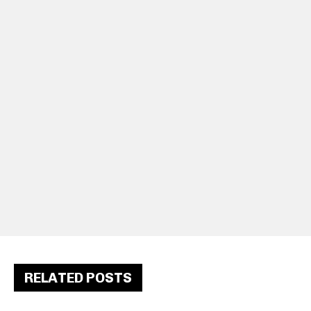
RELATED POSTS