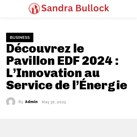
BUSINESS
Découvrez le
Pavillon EDF 2024 :
L’Innovation au
Service de l’Énergie
By
Admin
May 30, 2025