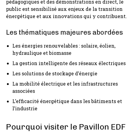
pédagogiques et des démonstrations en direct, le
public est sensibilisé aux enjeux de la transition
énergétique et aux innovations qui y contribuent.
Les thématiques majeures abordées
Les énergies renouvelables : solaire, éolien,
hydraulique et biomasse
La gestion intelligente des réseaux électriques
Les solutions de stockage d’énergie
La mobilité électrique et les infrastructures
associées
L’efficacité énergétique dans les bâtiments et
l’industrie
Pourquoi visiter le Pavillon EDF