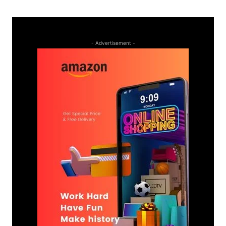
- Advertisement -