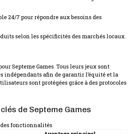
le 24/7 pour répondre aux besoins des
duits selon les spécificités des marchés locaux.
e pour Septeme Games. Tous leurs jeux sont
 indépendants afin de garantir l’équité et la
utilisateurs sont protégées grâce à des protocoles
s clés de Septeme Games
des fonctionnalités