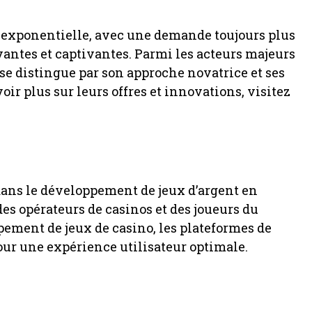
 exponentielle, avec une demande toujours plus
vantes et captivantes. Parmi les acteurs majeurs
e distingue par son approche novatrice et ses
ir plus sur leurs offres et innovations, visitez
dans le développement de jeux d’argent en
des opérateurs de casinos et des joueurs du
pement de jeux de casino, les plateformes de
pour une expérience utilisateur optimale.