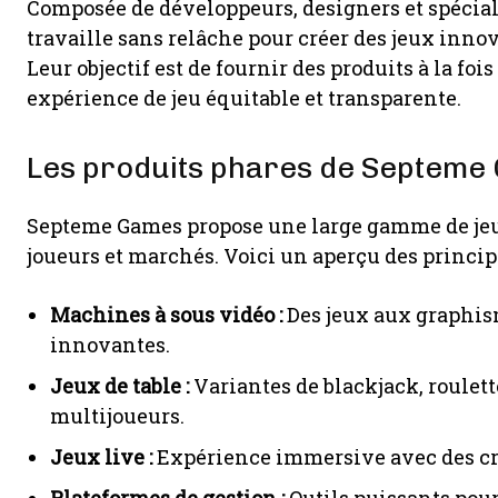
Composée de développeurs, designers et spécia
travaille sans relâche pour créer des jeux inn
Leur objectif est de fournir des produits à la foi
expérience de jeu équitable et transparente.
Les produits phares de Septeme
Septeme Games propose une large gamme de jeux 
joueurs et marchés. Voici un aperçu des principa
Machines à sous vidéo :
Des jeux aux graphis
innovantes.
Jeux de table :
Variantes de blackjack, roulett
multijoueurs.
Jeux live :
Expérience immersive avec des cro