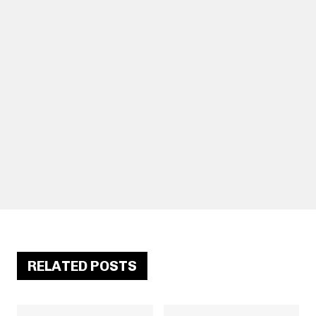
RELATED POSTS