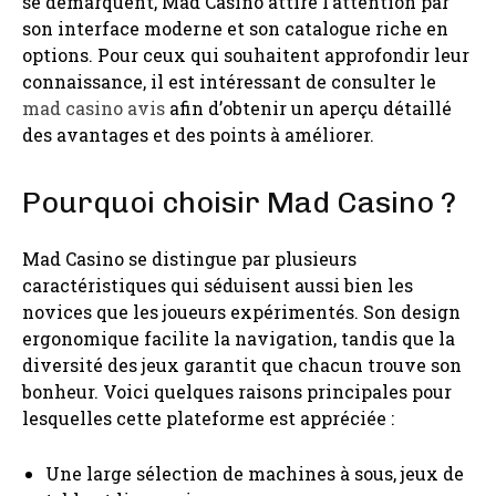
se démarquent, Mad Casino attire l’attention par
son interface moderne et son catalogue riche en
options. Pour ceux qui souhaitent approfondir leur
connaissance, il est intéressant de consulter le
mad casino avis
afin d’obtenir un aperçu détaillé
des avantages et des points à améliorer.
Pourquoi choisir Mad Casino ?
Mad Casino se distingue par plusieurs
caractéristiques qui séduisent aussi bien les
novices que les joueurs expérimentés. Son design
ergonomique facilite la navigation, tandis que la
diversité des jeux garantit que chacun trouve son
bonheur. Voici quelques raisons principales pour
lesquelles cette plateforme est appréciée :
Une large sélection de machines à sous, jeux de