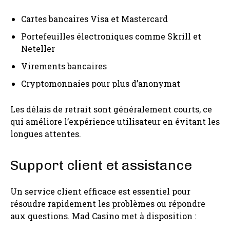
Cartes bancaires Visa et Mastercard
Portefeuilles électroniques comme Skrill et
Neteller
Virements bancaires
Cryptomonnaies pour plus d’anonymat
Les délais de retrait sont généralement courts, ce
qui améliore l’expérience utilisateur en évitant les
longues attentes.
Support client et assistance
Un service client efficace est essentiel pour
résoudre rapidement les problèmes ou répondre
aux questions. Mad Casino met à disposition :