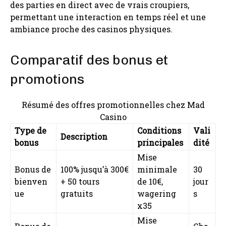
des parties en direct avec de vrais croupiers,
permettant une interaction en temps réel et une
ambiance proche des casinos physiques.
Comparatif des bonus et
promotions
Résumé des offres promotionnelles chez Mad
Casino
Type de
Conditions
Vali
Description
bonus
principales
dité
Mise
Bonus de
100% jusqu’à 300€
minimale
30
bienven
+ 50 tours
de 10€,
jour
ue
gratuits
wagering
s
x35
Mise