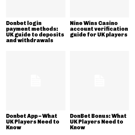
Donbet login
Nine Wins Casino
payment methods:
account verification
UK guide to deposits
guide for UK players
and withdrawals
Donbet App – What
DonBet Bonus: What
UK Players Need to
UK Players Need to
Know
Know