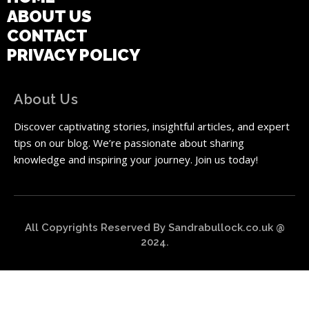
ABOUT US
CONTACT
PRIVACY POLICY
About Us
Discover captivating stories, insightful articles, and expert
tips on our blog. We’re passionate about sharing
knowledge and inspiring your journey. Join us today!
All Copyrights Reserved By Sandrabullock.co.uk @
2024.