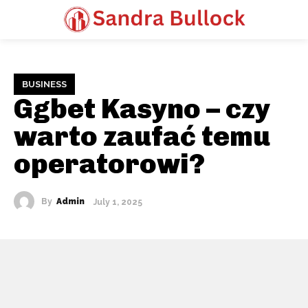
BUSINESS
Ggbet Kasyno – czy
warto zaufać temu
operatorowi?
By
Admin
July 1, 2025