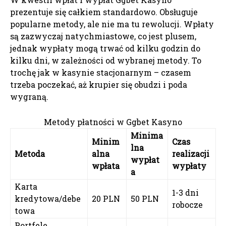
prezentuje się całkiem standardowo. Obsługuje
popularne metody, ale nie ma tu rewolucji. Wpłaty
są zazwyczaj natychmiastowe, co jest plusem,
jednak wypłaty mogą trwać od kilku godzin do
kilku dni, w zależności od wybranej metody. To
trochę jak w kasynie stacjonarnym – czasem
trzeba poczekać, aż krupier się obudzi i poda
wygraną.
Metody płatności w Ggbet Kasyno
Minima
Minim
Czas
lna
Metoda
alna
realizacji
wypłat
wpłata
wypłaty
a
Karta
1-3 dni
kredytowa/debe
20 PLN
50 PLN
robocze
towa
Portfele