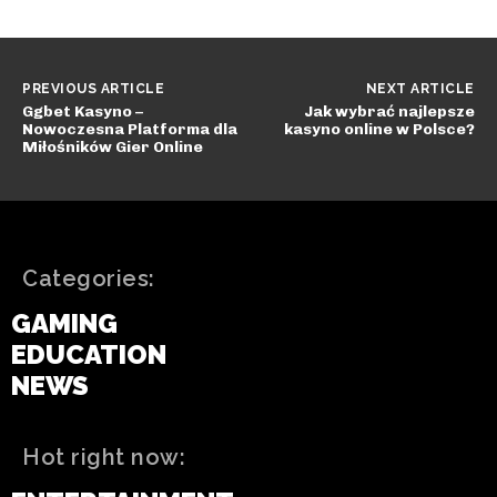
PREVIOUS ARTICLE
NEXT ARTICLE
Ggbet Kasyno –
Jak wybrać najlepsze
Nowoczesna Platforma dla
kasyno online w Polsce?
Miłośników Gier Online
Categories:
GAMING
EDUCATION
NEWS
Hot right now: