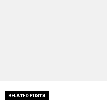
RELATED POSTS