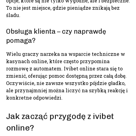
opcje, które są nie tylko wygodne, ale i bezpieczne.
To nie jest miejsce, gdzie pieniądze znikają bez
śladu.
Obsługa klienta – czy naprawdę
pomaga?
Wielu graczy narzeka na wsparcie techniczne w
kasynach online, które często przypomina
rozmowę z automatem. Ivibet online stara się to
zmienić, oferując pomoc dostępną przez całą dobę.
Oczywiście, nie zawsze wszystko pójdzie gładko,
ale przynajmniej można liczyć na szybką reakcję i
konkretne odpowiedzi.
Jak zacząć przygodę z ivibet
online?