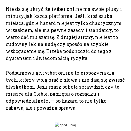
Nie da się ukryć, że ivibet online ma swoje plusy i
minusy, jak każda platforma. Jeśli ktoś szuka
miejsca, gdzie hazard nie jest tylko chaotycznym
wrzaskiem, ale ma pewne zasady i standardy, to
warto dać mu szansę. Z drugiej strony, nie jest to
cudowny lek na nudę czy sposób na szybkie
wzbogacenie się. Trzeba podchodzić do tego z
dystansem i świadomością ryzyka.
Podsumowując, ivibet online to propozycja dla
tych, którzy wolą grać z głową i nie dają się zwieść
błyskotkom. Jeśli masz ochotę sprawdzić, czy to
miejsce dla Ciebie, pamiętaj o rozsądku i
odpowiedzialności – bo hazard to nie tylko
zabawa, ale i poważna sprawa.