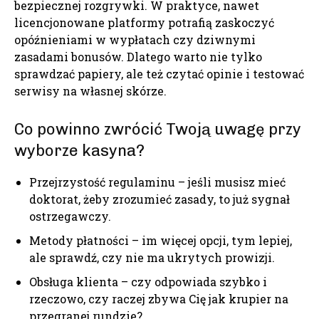
bezpiecznej rozgrywki. W praktyce, nawet
licencjonowane platformy potrafią zaskoczyć
opóźnieniami w wypłatach czy dziwnymi
zasadami bonusów. Dlatego warto nie tylko
sprawdzać papiery, ale też czytać opinie i testować
serwisy na własnej skórze.
Co powinno zwrócić Twoją uwagę przy
wyborze kasyna?
Przejrzystość regulaminu – jeśli musisz mieć
doktorat, żeby zrozumieć zasady, to już sygnał
ostrzegawczy.
Metody płatności – im więcej opcji, tym lepiej,
ale sprawdź, czy nie ma ukrytych prowizji.
Obsługa klienta – czy odpowiada szybko i
rzeczowo, czy raczej zbywa Cię jak krupier na
przegranej rundzie?