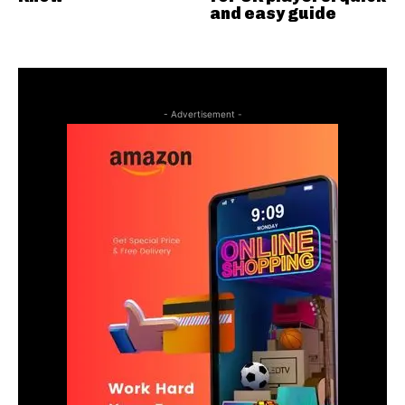
and easy guide
- Advertisement -