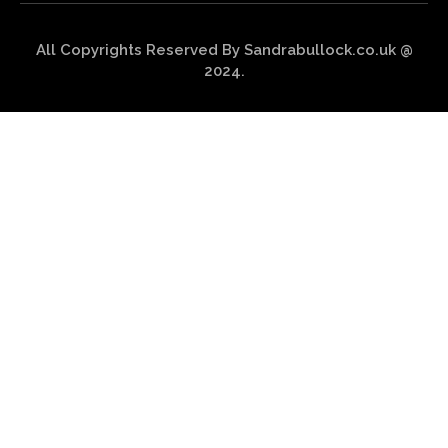
All Copyrights Reserved By Sandrabullock.co.uk @
2024.