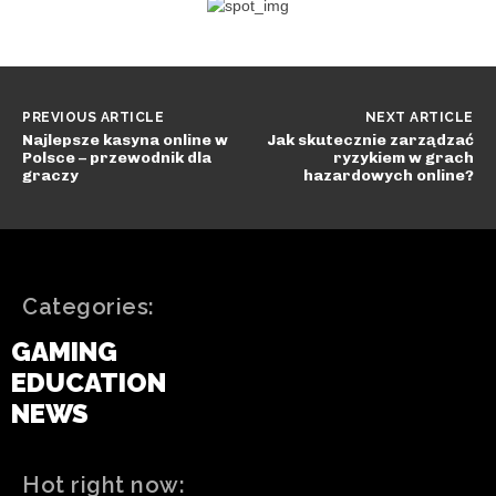
PREVIOUS ARTICLE
NEXT ARTICLE
Najlepsze kasyna online w
Jak skutecznie zarządzać
Polsce – przewodnik dla
ryzykiem w grach
graczy
hazardowych online?
Categories:
GAMING
EDUCATION
NEWS
Hot right now: