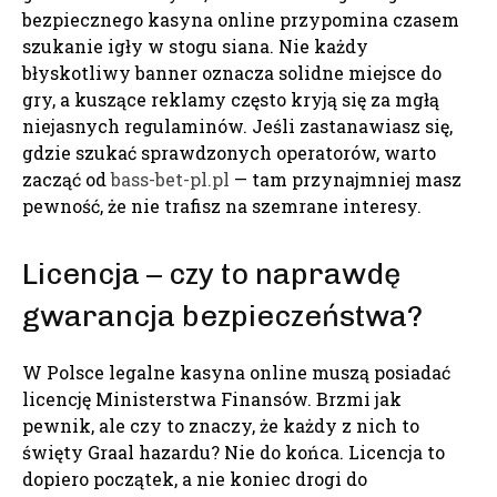
bezpiecznego kasyna online przypomina czasem
szukanie igły w stogu siana. Nie każdy
błyskotliwy banner oznacza solidne miejsce do
gry, a kuszące reklamy często kryją się za mgłą
niejasnych regulaminów. Jeśli zastanawiasz się,
gdzie szukać sprawdzonych operatorów, warto
zacząć od
bass-bet-pl.pl
— tam przynajmniej masz
pewność, że nie trafisz na szemrane interesy.
Licencja – czy to naprawdę
gwarancja bezpieczeństwa?
W Polsce legalne kasyna online muszą posiadać
licencję Ministerstwa Finansów. Brzmi jak
pewnik, ale czy to znaczy, że każdy z nich to
święty Graal hazardu? Nie do końca. Licencja to
dopiero początek, a nie koniec drogi do