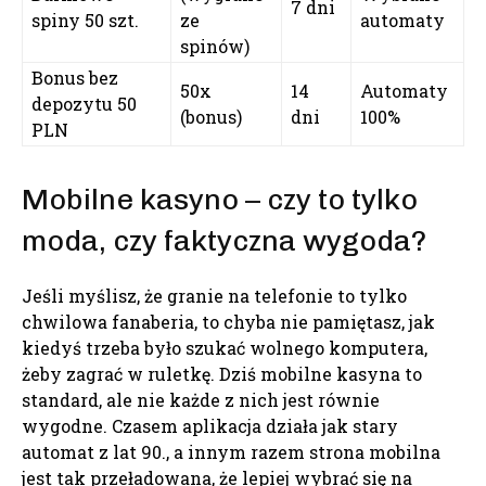
7 dni
spiny 50 szt.
ze
automaty
spinów)
Bonus bez
50x
14
Automaty
depozytu 50
(bonus)
dni
100%
PLN
Mobilne kasyno – czy to tylko
moda, czy faktyczna wygoda?
Jeśli myślisz, że granie na telefonie to tylko
chwilowa fanaberia, to chyba nie pamiętasz, jak
kiedyś trzeba było szukać wolnego komputera,
żeby zagrać w ruletkę. Dziś mobilne kasyna to
standard, ale nie każde z nich jest równie
wygodne. Czasem aplikacja działa jak stary
automat z lat 90., a innym razem strona mobilna
jest tak przeładowana, że lepiej wybrać się na