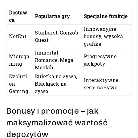
Dostaw
Popularne gry
Specjalne funkcje
ca
Innowacyjne
Starburst, Gonzo’s
NetEnt
bonusy, wysoka
Quest
grafika
Immortal
Microga
Progresywne
Romance, Mega
ming
jackpoty
Moolah
Evoluti
Ruletka na żywo,
Interaktywne
on
Blackjack na
sesje na żywo
Gaming
żywo
Bonusy i promocje – jak
maksymalizować wartość
depozytów