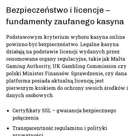
Bezpieczeństwo i licencje –
fundamenty zaufanego kasyna
Podstawowym kryterium wyboru kasyna online
powinno być bezpieczeństwo. Legalne kasyna
działają na podstawie licencji wydanych przez
renomowane organy regulacyjne, takie jak Malta
Gaming Authority, UK Gambling Commission czy
polski Minister Finansów. Sprawdzenie, czy dana
platforma posiada aktualną licencję, jest
pierwszym krokiem do ochrony swoich środków i
danych osobowych.
Certyfikaty SSL – gwarancja bezpiecznego
połączenia
Transparentność regulaminu i polityki
prywatności