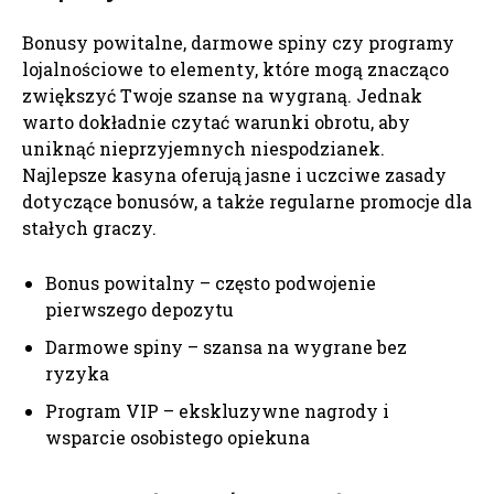
Bonusy powitalne, darmowe spiny czy programy
lojalnościowe to elementy, które mogą znacząco
zwiększyć Twoje szanse na wygraną. Jednak
warto dokładnie czytać warunki obrotu, aby
uniknąć nieprzyjemnych niespodzianek.
Najlepsze kasyna oferują jasne i uczciwe zasady
dotyczące bonusów, a także regularne promocje dla
stałych graczy.
Bonus powitalny – często podwojenie
pierwszego depozytu
Darmowe spiny – szansa na wygrane bez
ryzyka
Program VIP – ekskluzywne nagrody i
wsparcie osobistego opiekuna