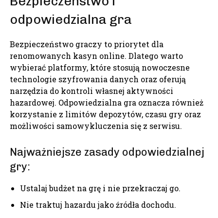
Bezpieczeństwo i
odpowiedzialna gra
Bezpieczeństwo graczy to priorytet dla
renomowanych kasyn online. Dlatego warto
wybierać platformy, które stosują nowoczesne
technologie szyfrowania danych oraz oferują
narzędzia do kontroli własnej aktywności
hazardowej. Odpowiedzialna gra oznacza również
korzystanie z limitów depozytów, czasu gry oraz
możliwości samowykluczenia się z serwisu.
Najważniejsze zasady odpowiedzialnej
gry:
Ustalaj budżet na grę i nie przekraczaj go.
Nie traktuj hazardu jako źródła dochodu.