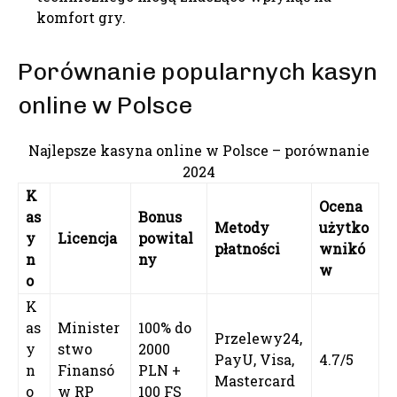
komfort gry.
Porównanie popularnych kasyn
online w Polsce
Najlepsze kasyna online w Polsce – porównanie
2024
K
Ocena
as
Bonus
Metody
użytko
y
Licencja
powital
płatności
wnikó
n
ny
w
o
K
as
Minister
100% do
Przelewy24,
y
stwo
2000
PayU, Visa,
4.7/5
n
Finansó
PLN +
Mastercard
o
w RP
100 FS