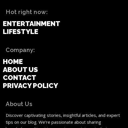
Hot right now:
ENTERTAINMENT
LIFESTYLE
Company:
HOME
ABOUT US
CONTACT
PRIVACY POLICY
About Us
Discover captivating stories, insightful articles, and expert
tips on our blog. We’re passionate about sharing