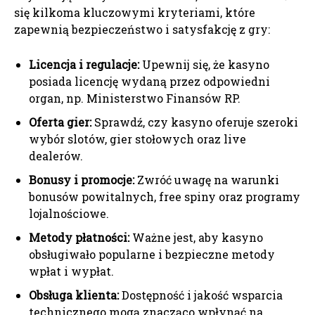
się kilkoma kluczowymi kryteriami, które
zapewnią bezpieczeństwo i satysfakcję z gry:
Licencja i regulacje:
Upewnij się, że kasyno
posiada licencję wydaną przez odpowiedni
organ, np. Ministerstwo Finansów RP.
Oferta gier:
Sprawdź, czy kasyno oferuje szeroki
wybór slotów, gier stołowych oraz live
dealerów.
Bonusy i promocje:
Zwróć uwagę na warunki
bonusów powitalnych, free spiny oraz programy
lojalnościowe.
Metody płatności:
Ważne jest, aby kasyno
obsługiwało popularne i bezpieczne metody
wpłat i wypłat.
Obsługa klienta:
Dostępność i jakość wsparcia
technicznego mogą znacząco wpłynąć na