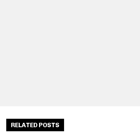
RELATED POSTS