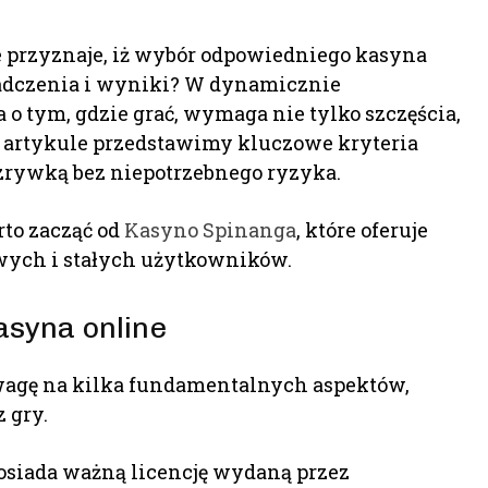
e przyznaje, iż wybór odpowiedniego kasyna
adczenia i wyniki? W dynamicznie
 o tym, gdzie grać, wymaga nie tylko szczęścia,
 artykule przedstawimy kluczowe kryteria
ozrywką bez niepotrzebnego ryzyka.
rto zacząć od
Kasyno Spinanga
, które oferuje
owych i stałych użytkowników.
asyna online
uwagę na kilka fundamentalnych aspektów,
 gry.
posiada ważną licencję wydaną przez