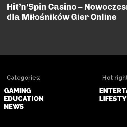
Hit’n’Spin Casino – Nowocze
dla Miłośników Gier Online
Categories:
Hot righ
GAMING
ENTERT
EDUCATION
LIFESTY
NEWS