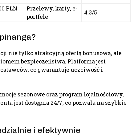
000 PLN
Przelewy, karty, e-
4.3/5
portfele
Spinanga?
i nie tylko atrakcyjną ofertą bonusową, ale
iomem bezpieczeństwa. Platforma jest
ostawców, co gwarantuje uczciwość i
omocje sezonowe oraz program lojalnościowy,
enta jest dostępna 24/7, co pozwala na szybkie
zialnie i efektywnie