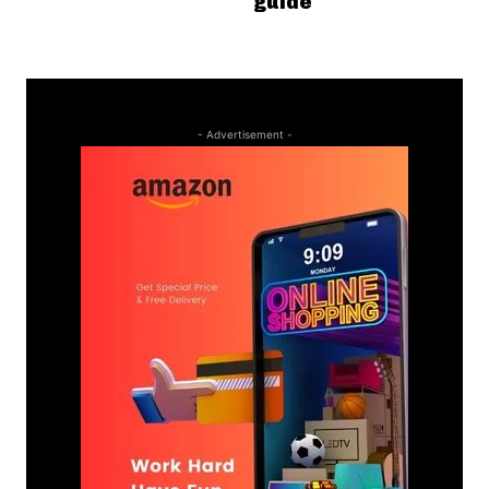
guide
- Advertisement -