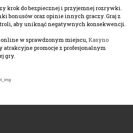
y krok do bezpiecznej i przyjemnej rozrywki.
nki bonusów oraz opinie innych graczy. Graj z
ntroli, aby uniknąć negatywnych konsekwencji.
m online w sprawdzonym miejscu,
Kasyno
y atrakcyjne promocje z profesjonalnym
j gry.