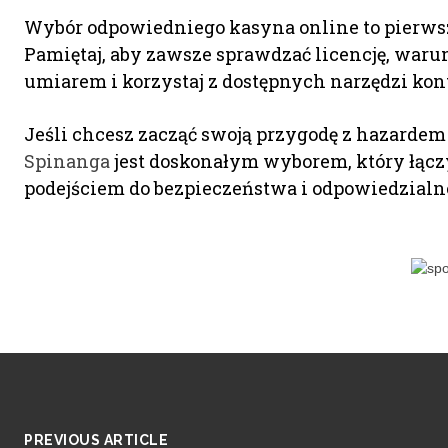
Wybór odpowiedniego kasyna online to pierwsz
Pamiętaj, aby zawsze sprawdzać licencję, waru
umiarem i korzystaj z dostępnych narzędzi ko
Jeśli chcesz zacząć swoją przygodę z hazarde
Spinanga
jest doskonałym wyborem, który łącz
podejściem do bezpieczeństwa i odpowiedzialne
PREVIOUS ARTICLE