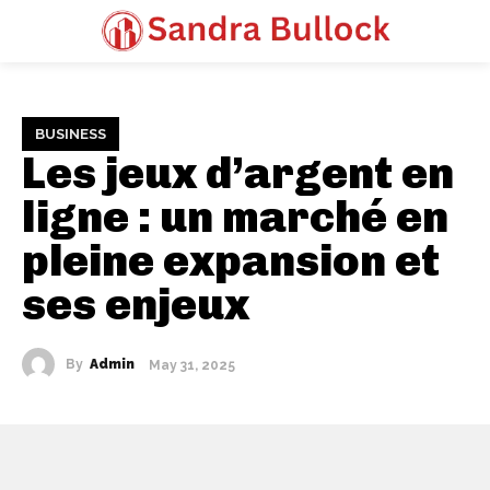
BUSINESS
Les jeux d’argent en
ligne : un marché en
pleine expansion et
ses enjeux
By
Admin
May 31, 2025