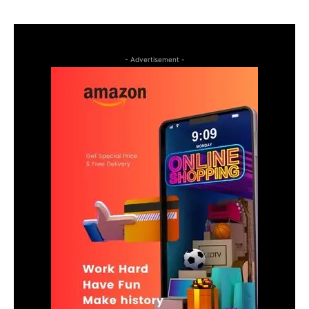
- Advertisement -