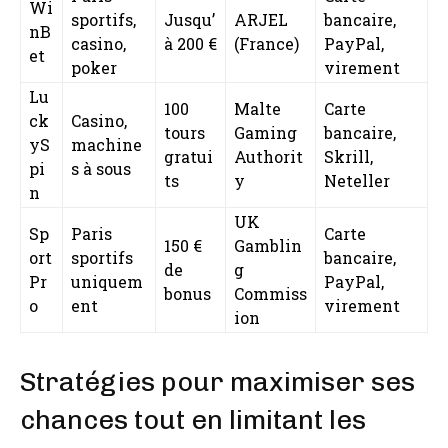
Wi
sportifs,
Jusqu’
ARJEL
bancaire,
nB
casino,
à 200 €
(France)
PayPal,
et
poker
virement
Lu
100
Malte
Carte
ck
Casino,
tours
Gaming
bancaire,
yS
machine
gratui
Authorit
Skrill,
pi
s à sous
ts
y
Neteller
n
UK
Sp
Paris
Carte
150 €
Gamblin
ort
sportifs
bancaire,
de
g
Pr
uniquem
PayPal,
bonus
Commiss
o
ent
virement
ion
Stratégies pour maximiser ses
chances tout en limitant les