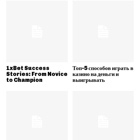
1xBet Success
Топ-5 способов играть в
Stories: From Novice
казино на деньги и
to Champion
выигрывать