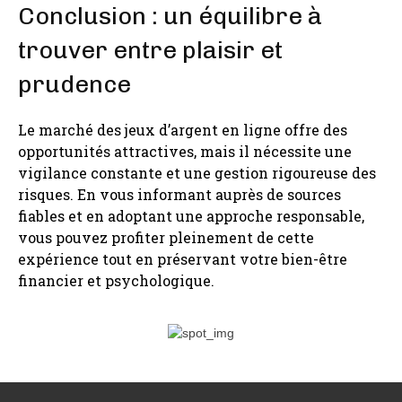
Conclusion : un équilibre à
trouver entre plaisir et
prudence
Le marché des jeux d’argent en ligne offre des
opportunités attractives, mais il nécessite une
vigilance constante et une gestion rigoureuse des
risques. En vous informant auprès de sources
fiables et en adoptant une approche responsable,
vous pouvez profiter pleinement de cette
expérience tout en préservant votre bien-être
financier et psychologique.