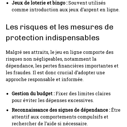
Jeux de loterie et bingo :
Souvent utilisés
comme introduction aux jeux d’argent en ligne.
Les risques et les mesures de
protection indispensables
Malgré ses attraits, le jeu en ligne comporte des
risques non négligeables, notamment la
dépendance, les pertes financières importantes et
les fraudes. Il est donc crucial d’adopter une
approche responsable et informée.
Gestion du budget :
Fixer des limites claires
pour éviter les dépenses excessives.
Reconnaissance des signes de dépendance :
Être
attentif aux comportements compulsifs et
rechercher de l’aide si nécessaire.