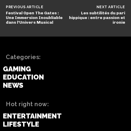
PREVIOUS ARTICLE
NEXT ARTICLE
Festival Open The Gates :
Les subtilités du pari
Une Immersion Inoubliable
hippique : entre passion et
dans l’Univers Musical
ironie
Categories:
GAMING
EDUCATION
NEWS
Hot right now:
ENTERTAINMENT
LIFESTYLE