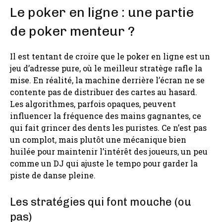
Le poker en ligne : une partie
de poker menteur ?
Il est tentant de croire que le poker en ligne est un
jeu d’adresse pure, où le meilleur stratège rafle la
mise. En réalité, la machine derrière l’écran ne se
contente pas de distribuer des cartes au hasard.
Les algorithmes, parfois opaques, peuvent
influencer la fréquence des mains gagnantes, ce
qui fait grincer des dents les puristes. Ce n’est pas
un complot, mais plutôt une mécanique bien
huilée pour maintenir l’intérêt des joueurs, un peu
comme un DJ qui ajuste le tempo pour garder la
piste de danse pleine.
Les stratégies qui font mouche (ou
pas)