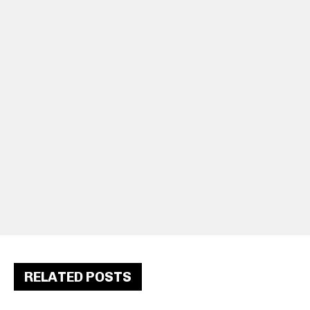
RELATED POSTS