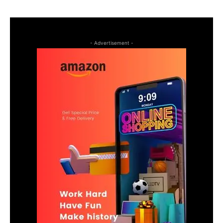
- Advertisement -