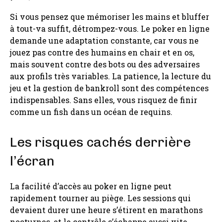
Si vous pensez que mémoriser les mains et bluffer
à tout-va suffit, détrompez-vous. Le poker en ligne
demande une adaptation constante, car vous ne
jouez pas contre des humains en chair et en os,
mais souvent contre des bots ou des adversaires
aux profils très variables. La patience, la lecture du
jeu et la gestion de bankroll sont des compétences
indispensables. Sans elles, vous risquez de finir
comme un fish dans un océan de requins.
Les risques cachés derrière
l’écran
La facilité d’accès au poker en ligne peut
rapidement tourner au piège. Les sessions qui
devaient durer une heure s’étirent en marathons
nocturnes, et le contrôle s’échappe aussi vite