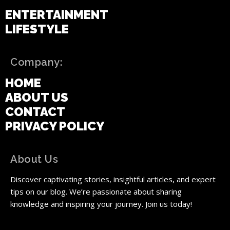
ENTERTAINMENT
LIFESTYLE
Company:
HOME
ABOUT US
CONTACT
PRIVACY POLICY
About Us
Discover captivating stories, insightful articles, and expert
tips on our blog. We’re passionate about sharing
knowledge and inspiring your journey. Join us today!