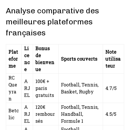
Analyse comparative des
meilleures plateformes
françaises
Li
Bonus
Plat
Note
ce
de
efor
Sports couverts
utilisa
nc
bienven
me
teur
e
ue
RC
A
100€ +
Que
Football, Tennis,
RJ
paris
4.7/5
yra
Basket, Rugby
EL
gratuits
n
A
120€
Football, Tennis,
Betc
RJ
rembour
Handball,
4.5/5
lic
EL
sés
Formule 1
A
Football,