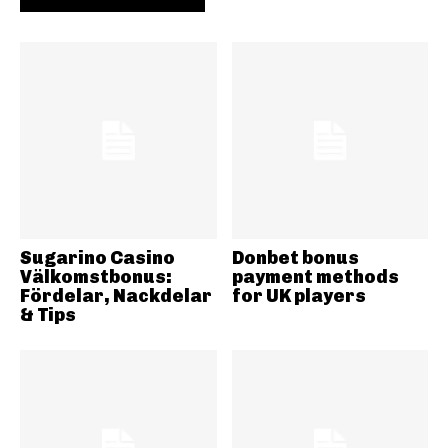
Sugarino Casino
Donbet bonus
Välkomstbonus:
payment methods
Fördelar, Nackdelar
for UK players
& Tips