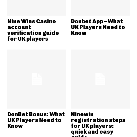
Nine Wins Casino
Donbet App – What
account
UK Players Need to
verification guide
Know
for UK players
DonBet Bonus: What
Ninewin
UK Players Need to
registration steps
Know
for UK players:
quick and easy