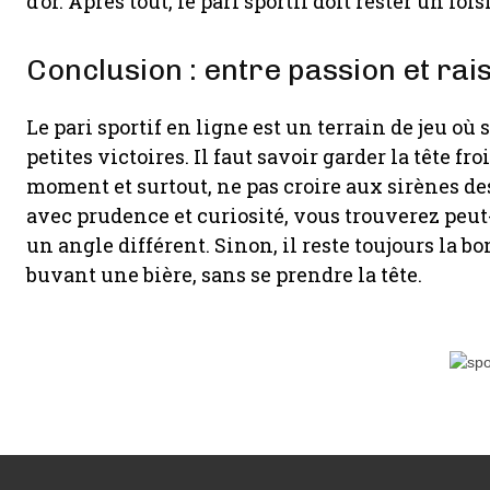
d’or. Après tout, le pari sportif doit rester un loi
Conclusion : entre passion et rais
Le pari sportif en ligne est un terrain de jeu où 
petites victoires. Il faut savoir garder la tête fr
moment et surtout, ne pas croire aux sirènes des 
avec prudence et curiosité, vous trouverez peut-
un angle différent. Sinon, il reste toujours la 
buvant une bière, sans se prendre la tête.