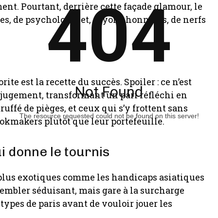
404
ment. Pourtant, derrière cette façade glamour, le
ues, de psychologie et, soyons honnêtes, de nerfs
te est la recette du succès. Spoiler : ce n’est
Not Found
le jugement, transformant un pari réfléchi en
uffé de pièges, et ceux qui s’y frottent sans
The resource requested could not be found on this server!
ookmakers plutôt que leur portefeuille.
ui donne le tournis
s plus exotiques comme les handicaps asiatiques
 sembler séduisant, mais gare à la surcharge
ypes de paris avant de vouloir jouer les