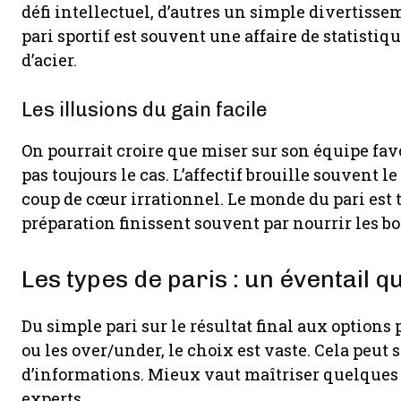
défi intellectuel, d’autres un simple divertisse
pari sportif est souvent une affaire de statistiq
d’acier.
Les illusions du gain facile
On pourrait croire que miser sur son équipe favori
pas toujours le cas. L’affectif brouille souvent 
coup de cœur irrationnel. Le monde du pari est tr
préparation finissent souvent par nourrir les b
Les types de paris : un éventail q
Du simple pari sur le résultat final aux option
ou les over/under, le choix est vaste. Cela peut
d’informations. Mieux vaut maîtriser quelques t
experts.