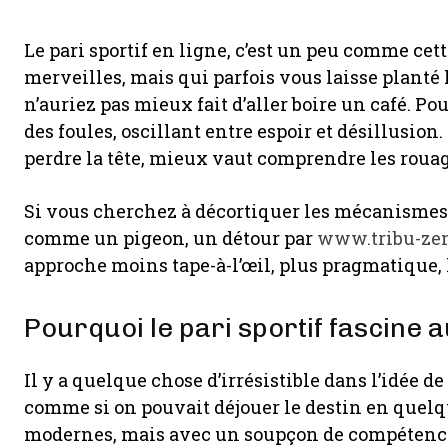
Le pari sportif en ligne, c’est un peu comme cet
merveilles, mais qui parfois vous laisse planté 
n’auriez pas mieux fait d’aller boire un café. Pou
des foules, oscillant entre espoir et désillusio
perdre la tête, mieux vaut comprendre les rouage
Si vous cherchez à décortiquer les mécanismes, à
comme un pigeon, un détour par
www.tribu-ze
approche moins tape-à-l’œil, plus pragmatique,
Pourquoi le pari sportif fascine a
Il y a quelque chose d’irrésistible dans l’idée 
comme si on pouvait déjouer le destin en quelque
modernes, mais avec un soupçon de compétence