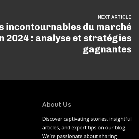
NEXT ARTICLE
s incontournables du marché
 2024 : analyse et stratégies
gagnantes
About Us
Discover captivating stories, insightful
articles, and expert tips on our blog.
We’re passionate about sharing