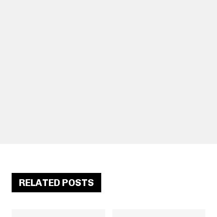
RELATED POSTS