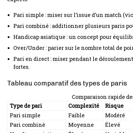
Pari simple : miser sur l’issue d’un match (vict
Pari combiné : additionner plusieurs paris pou
Handicap asiatique : un concept pour équilib
Over/Under : parier sur le nombre total de po
Pari en direct : miser pendant le déroulemen
fortes.
Tableau comparatif des types de paris
Comparaison rapide des 
Type de pari
Complexité
Risque
Pari simple
Faible
Modéré
Pari combiné
Moyenne
Élevé