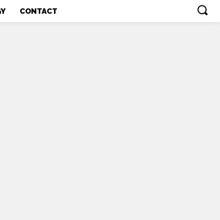
GY
CONTACT