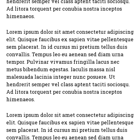
hendrerit semper vel class aptent taciti sociosqu.
Ad litora torquent per conubia nostra inceptos
himenaeos.
Lorem ipsum dolor sit amet consectetur adipiscing
elit. Quisque faucibus ex sapien vitae pellentesque
sem placerat. In id cursus mi pretium tellus duis
convallis. Tempus leo eu aenean sed diam urna
tempor. Pulvinar vivamus fringilla lacus nec
metus bibendum egestas. Iaculis massa nisl
malesuada lacinia integer nunc posuere. Ut
hendrerit semper vel class aptent taciti sociosqu.
Ad litora torquent per conubia nostra inceptos
himenaeos.
Lorem ipsum dolor sit amet consectetur adipiscing
elit. Quisque faucibus ex sapien vitae pellentesque
sem placerat. In id cursus mi pretium tellus duis
convallis. Tempus leo eu aenean sed diam urna