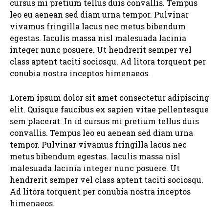
cursus mi pretium tellus duis convallis. Tempus
leo eu aenean sed diam urna tempor. Pulvinar
vivamus fringilla lacus nec metus bibendum
egestas. Iaculis massa nisl malesuada lacinia
integer nunc posuere. Ut hendrerit semper vel
class aptent taciti sociosqu. Ad litora torquent per
conubia nostra inceptos himenaeos.
Lorem ipsum dolor sit amet consectetur adipiscing
elit. Quisque faucibus ex sapien vitae pellentesque
sem placerat. In id cursus mi pretium tellus duis
convallis. Tempus leo eu aenean sed diam urna
tempor. Pulvinar vivamus fringilla lacus nec
metus bibendum egestas. Iaculis massa nisl
malesuada lacinia integer nunc posuere. Ut
hendrerit semper vel class aptent taciti sociosqu.
Ad litora torquent per conubia nostra inceptos
himenaeos.