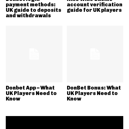
payment methods:
account verification
UK guide to deposits
guide for UK players
and withdrawals
Donbet App – What
DonBet Bonus: What
UK Players Need to
UK Players Need to
Know
Know