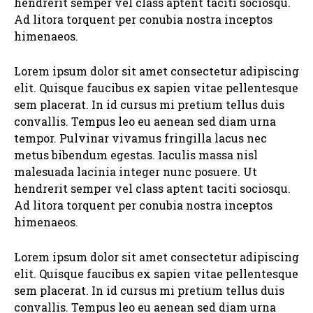
hendrerit semper vel class aptent taciti sociosqu.
Ad litora torquent per conubia nostra inceptos
himenaeos.
Lorem ipsum dolor sit amet consectetur adipiscing
elit. Quisque faucibus ex sapien vitae pellentesque
sem placerat. In id cursus mi pretium tellus duis
convallis. Tempus leo eu aenean sed diam urna
tempor. Pulvinar vivamus fringilla lacus nec
metus bibendum egestas. Iaculis massa nisl
malesuada lacinia integer nunc posuere. Ut
hendrerit semper vel class aptent taciti sociosqu.
Ad litora torquent per conubia nostra inceptos
himenaeos.
Lorem ipsum dolor sit amet consectetur adipiscing
elit. Quisque faucibus ex sapien vitae pellentesque
sem placerat. In id cursus mi pretium tellus duis
convallis. Tempus leo eu aenean sed diam urna