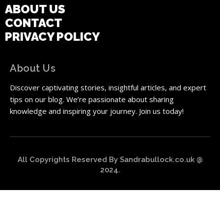
ABOUT US
CONTACT
PRIVACY POLICY
About Us
Discover captivating stories, insightful articles, and expert
tips on our blog. We’re passionate about sharing
knowledge and inspiring your journey. Join us today!
All Copyrights Reserved By Sandrabullock.co.uk @
2024.