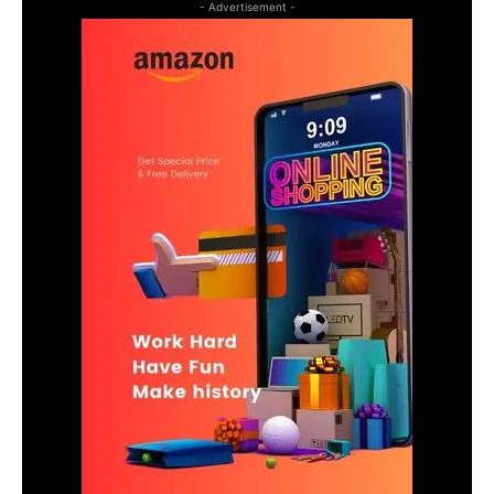
- Advertisement -