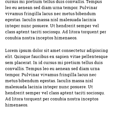
cursus mi pretium tellus duis convallis. Tempus
leo eu aenean sed diam urna tempor. Pulvinar
vivamus fringilla lacus nec metus bibendum
egestas. Iaculis massa nisl malesuada lacinia
integer nunc posuere. Ut hendrerit semper vel
class aptent taciti sociosqu. Ad litora torquent per
conubia nostra inceptos himenaeos.
Lorem ipsum dolor sit amet consectetur adipiscing
elit. Quisque faucibus ex sapien vitae pellentesque
sem placerat. In id cursus mi pretium tellus duis
convallis. Tempus leo eu aenean sed diam urna
tempor. Pulvinar vivamus fringilla lacus nec
metus bibendum egestas. Iaculis massa nisl
malesuada lacinia integer nunc posuere. Ut
hendrerit semper vel class aptent taciti sociosqu.
Ad litora torquent per conubia nostra inceptos
himenaeos.