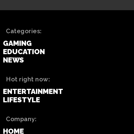
Categories:
GAMING
EDUCATION
NEWS
Hot right now:
ENTERTAINMENT
LIFESTYLE
Company:
HOME