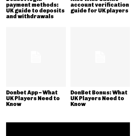
payment methods:
account verification
UK guide to deposits
guide for UK players
and withdrawals
Donbet App – What
DonBet Bonus: What
UK Players Need to
UK Players Need to
Know
Know