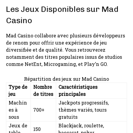
Les Jeux Disponibles sur Mad
Casino
Mad Casino collabore avec plusieurs développeurs
de renom pour offrir une expérience de jeu
diversifiée et de qualité. Vous retrouverez
notamment des titres populaires issus de studios
comme NetEnt, Microgaming, et Play’n GO.
Répartition des jeux sur Mad Casino
Type de
Nombre
Caractéristiques
jeu
de titres
principales
Machin
Jackpots progressifs,
es à
700+
thèmes variés, tours
sous
gratuits
Jeux de
Blackjack, roulette,
150
table
baccarat, poker