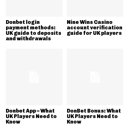
Donbet login
Nine Wins Casino
payment methods:
account verification
UK guide to deposits
guide for UK players
and withdrawals
Donbet App – What
DonBet Bonus: What
UK Players Need to
UK Players Need to
Know
Know