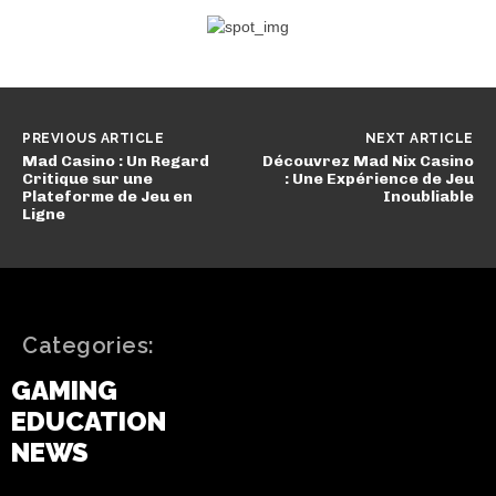
PREVIOUS ARTICLE
NEXT ARTICLE
Mad Casino : Un Regard
Découvrez Mad Nix Casino
Critique sur une
: Une Expérience de Jeu
Plateforme de Jeu en
Inoubliable
Ligne
Categories:
GAMING
EDUCATION
NEWS