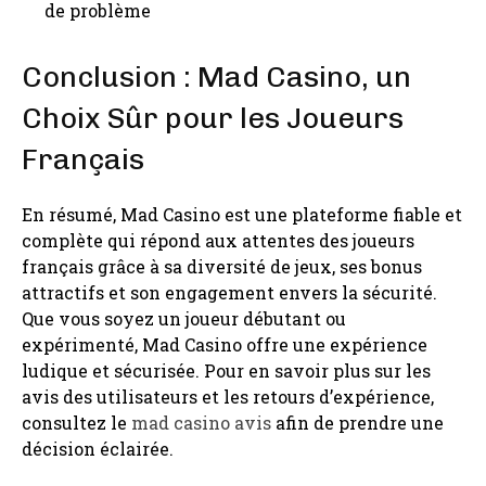
de problème
Conclusion : Mad Casino, un
Choix Sûr pour les Joueurs
Français
En résumé, Mad Casino est une plateforme fiable et
complète qui répond aux attentes des joueurs
français grâce à sa diversité de jeux, ses bonus
attractifs et son engagement envers la sécurité.
Que vous soyez un joueur débutant ou
expérimenté, Mad Casino offre une expérience
ludique et sécurisée. Pour en savoir plus sur les
avis des utilisateurs et les retours d’expérience,
consultez le
mad casino avis
afin de prendre une
décision éclairée.