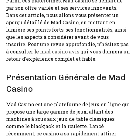
Parmi ces plateformes, Mad Casino se démarque
par son offre variée et ses services innovants.
Dans cet article, nous allons vous présenter un
aperçu détaillé de Mad Casino, en mettant en
lumière ses points forts, ses fonctionnalités, ainsi
que les aspects à considérer avant de vous
inscrire. Pour une revue approfondie, n’hésitez pas
à consulter le
mad casino avis
qui vous donnera un
retour d’expérience complet et fiable.
Présentation Générale de Mad
Casino
Mad Casino est une plateforme de jeux en ligne qui
propose une large gamme de jeux, allant des
machines à sous aux jeux de table classiques
comme le blackjack et la roulette. Lancé
récemment, ce casino a su rapidement attirer