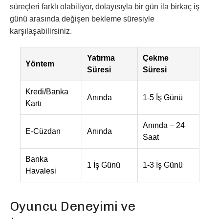
süreçleri farklı olabiliyor, dolayısıyla bir gün ila birkaç iş
günü arasında değişen bekleme süresiyle
karşılaşabilirsiniz.
Yatırma
Çekme
Yöntem
Süresi
Süresi
Kredi/Banka
Anında
1-5 İş Günü
Kartı
Anında – 24
E-Cüzdan
Anında
Saat
Banka
1 İş Günü
1-3 İş Günü
Havalesi
Oyuncu Deneyimi ve