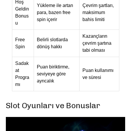
Hoş
Yükleme ile artan
Çevrim şartları,
Geldin
para, bazen free
maksimum
Bonus
spin içerir
bahis limiti
u
Kazançların
Free
Belirli slotlarda
çevrim şartına
Spin
dönüş hakkı
tabi olması
Sadak
Puan biriktirme,
at
Puan kullanımı
seviyeye göre
Progra
ve süresi
ayrıcalık
mı
Slot Oyunları ve Bonuslar