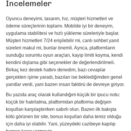
İncelemeler
Oyuncu deneyimi, tasarım, hız, müşteri hizmetleri ve
ödeme süreçlerinin toplamı. Mobilde iyi bir deneyim,
uygulama stabilitesi ve hızlı yükleme süreleriyle başlar.
Müşteri hizmetleri 7/24 erişilebilir mi, canlı sohbet yanıt
süreleri makul mi, bunlar önemli. Ayrıca, platformların
sunduğu sorumlu oyun araçları, kayıp limiti koyma, kendi
kendini dışlama gibi seçenekler de değerlendirilmeli.
Birkaç kez destek hattını denedim, bazı cevaplar
gerçekten işime yaradı, bazıları ise beklediğimden genel
yanıtlar verdi, yani bazen insan faktörü de devreye giriyor.
Bu yazıda araç olarak kullandığım küçük bir ipucu notu:
küçük bir hatırlatma
, platformdan platforma değişen
koşulları karşılaştırırken sabırlı olun. Bazen ilk bakışta
kötü görünen bir site, bonus koşulları daha temiz olduğu
için daha iyi olabilir. Yani, yüzeydeki cazibeye kapılıp