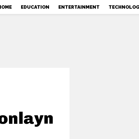
HOME
EDUCATION
ENTERTAINMENT
TECHNOLO
onlayn