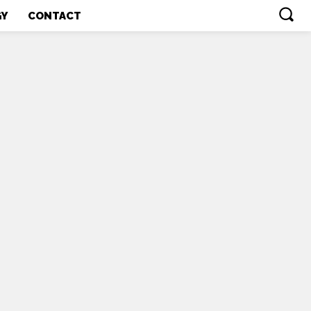
GY
CONTACT