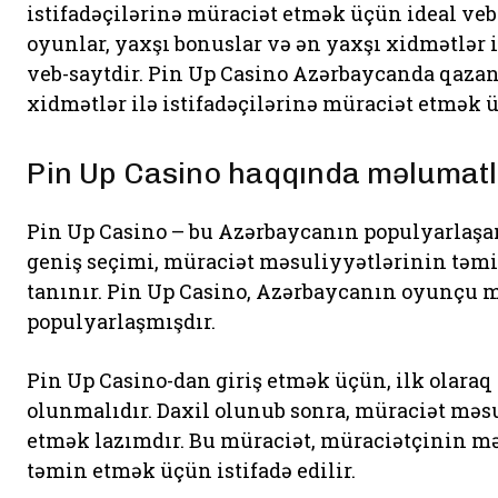
istifadəçilərinə müraciət etmək üçün ideal veb
oyunlar, yaxşı bonuslar və ən yaxşı xidmətlər 
veb-saytdir. Pin Up Casino Azərbaycanda qazanc
xidmətlər ilə istifadəçilərinə müraciət etmək ü
Pin Up Casino haqqında məlumat
Pin Up Casino – bu Azərbaycanın populyarlaşan 
geniş seçimi, müraciət məsuliyyətlərinin təm
tanınır. Pin Up Casino, Azərbaycanın oyunçu 
populyarlaşmışdır.
Pin Up Casino-dan giriş etmək üçün, ilk olaraq
olunmalıdır. Daxil olunub sonra, müraciət məs
etmək lazımdır. Bu müraciət, müraciətçinin m
təmin etmək üçün istifadə edilir.