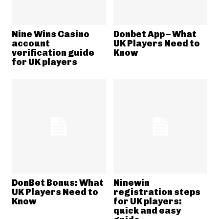
Nine Wins Casino
Donbet App – What
account
UK Players Need to
verification guide
Know
for UK players
DonBet Bonus: What
Ninewin
UK Players Need to
registration steps
Know
for UK players:
quick and easy