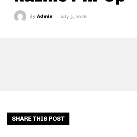
By
Admin
July 3, 2026
SHARE THIS POST