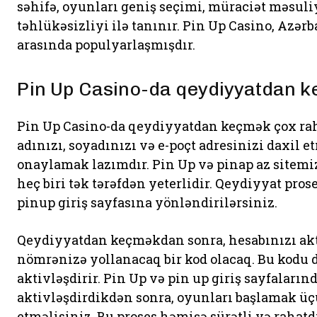
səhifə, oyunları geniş seçimi, müraciət məsu
təhlükəsizliyi ilə tanınır. Pin Up Casino, Az
arasında populyarlaşmışdır.
Pin Up Casino-da qeydiyyatdan 
Pin Up Casino-da qeydiyyatdan keçmək çox rahat
adınızı, soyadınızı və e-poçt adresinizi daxil 
onaylamak lazımdır. Pin Up və pinap az sitem
heç biri tək tərəfdən yeterlidir. Qeydiyyat pro
pinup giriş sayfasına yönləndirilərsiniz.
Qeydiyyatdan keçməkdan sonra, hesabınızı akt
nömrənizə yollanacaq bir kod olacaq. Bu kodu d
aktivləşdirir. Pin Up və pin up giriş sayfaları
aktivləşdirdikdən sonra, oyunları başlamak üçü
etməlisiniz. Bu proses həmişə sürətli və rahatdı