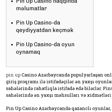
Pin Up Casino haqqında
məlumatlar
Pin Up Casino-da
qeydiyyatdan keçmək
Pin Up Casino-da oyun
oynamaq
pin up
Casino Azərbaycanda populyarlaşan onla
giriş proqramı ilə istifadəçilər ən yaxşı oyun
sahələrində rahatlıqla istifadə edə bilərlər. P
sahələrində ən yaxşı məhsulları və xidmətləri 
Pin Up Casino Azərbaycanda qazanclı oyunlar, 