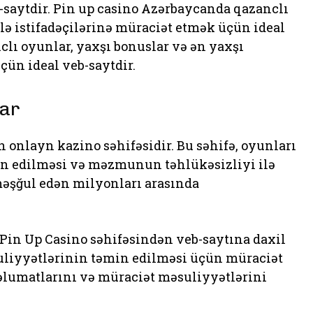
-saytdir. Pin up casino Azərbaycanda qazanclı
ilə istifadəçilərinə müraciət etmək üçün ideal
lı oyunlar, yaxşı bonuslar və ən yaxşı
çün ideal veb-saytdir.
lar
onlayn kazino səhifəsidir. Bu səhifə, oyunları
in edilməsi və məzmunun təhlükəsizliyi ilə
məşğul edən milyonları arasında
 Pin Up Casino səhifəsindən veb-saytına daxil
uliyyətlərinin təmin edilməsi üçün müraciət
əlumatlarını və müraciət məsuliyyətlərini