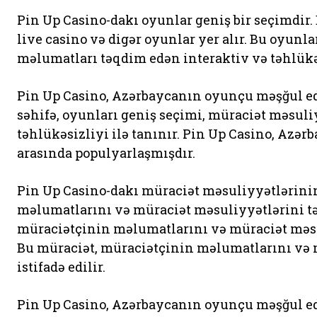
Pin Up Casino-dakı oyunlar geniş bir seçimdir. 
live casino və digər oyunlar yer alır. Bu oyunl
məlumatları təqdim edən interaktiv və təhlükəs
Pin Up Casino, Azərbaycanın oyunçu məşğul ed
səhifə, oyunları geniş seçimi, müraciət məsu
təhlükəsizliyi ilə tanınır. Pin Up Casino, Az
arasında populyarlaşmışdır.
Pin Up Casino-dakı müraciət məsuliyyətlərini
məlumatlarını və müraciət məsuliyyətlərini tə
müraciətçinin məlumatlarını və müraciət məsul
Bu müraciət, müraciətçinin məlumatlarını və
istifadə edilir.
Pin Up Casino, Azərbaycanın oyunçu məşğul ed