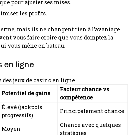
que pour ajuster ses mises.
miser les profits.
terme, mais ils ne changent rien à l’avantage
uvent vous faire croire que vous domptez la
 qui vous mène en bateau.
 en ligne
des jeux de casino en ligne
Facteur chance vs
Potentiel de gains
compétence
Élevé (jackpots
Principalement chance
progressifs)
Chance avec quelques
Moyen
stratégies