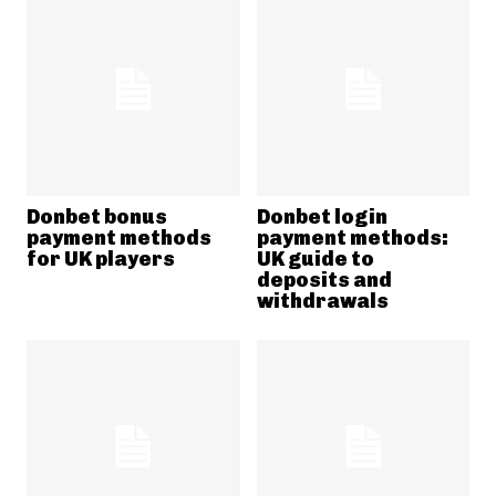
Donbet bonus
Donbet login
payment methods
payment methods:
for UK players
UK guide to
deposits and
withdrawals