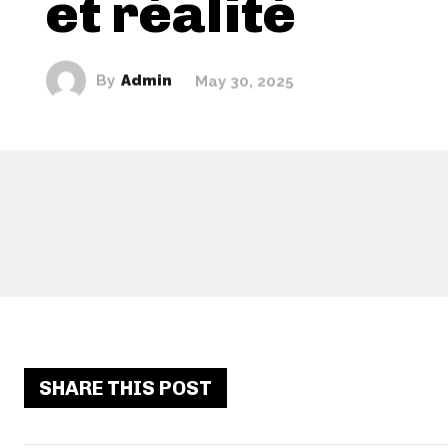
et réalité
By
Admin
May 30, 2025
SHARE THIS POST