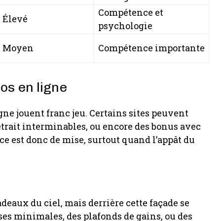
Compétence et
Élevé
psychologie
Moyen
Compétence importante
os en ligne
ligne jouent franc jeu. Certains sites peuvent
retrait interminables, ou encore des bonus avec
ce est donc de mise, surtout quand l’appât du
eaux du ciel, mais derrière cette façade se
ises minimales, des plafonds de gains, ou des