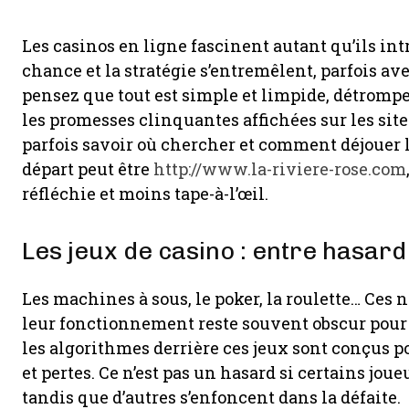
Les casinos en ligne fascinent autant qu’ils intr
chance et la stratégie s’entremêlent, parfois av
pensez que tout est simple et limpide, détrompe
les promesses clinquantes affichées sur les sit
parfois savoir où chercher et comment déjouer l
départ peut être
http://www.la-riviere-rose.com
réfléchie et moins tape-à-l’œil.
Les jeux de casino : entre hasard 
Les machines à sous, le poker, la roulette… Ce
leur fonctionnement reste souvent obscur pour l
les algorithmes derrière ces jeux sont conçus p
et pertes. Ce n’est pas un hasard si certains jo
tandis que d’autres s’enfoncent dans la défaite.