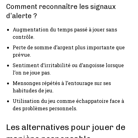
Comment reconnaître les signaux
d’alerte ?
Augmentation du temps passé à jouer sans
contrôle.
Perte de somme d’argent plus importante que
prévue.
Sentiment d’irritabilité ou d’angoisse lorsque
l’on ne joue pas.
Mensonges répétés à l’entourage sur ses
habitudes de jeu.
Utilisation du jeu comme échappatoire face à
des problèmes personnels.
Les alternatives pour jouer de