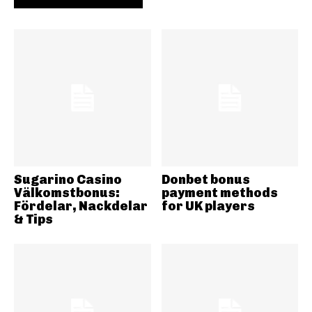
Sugarino Casino
Donbet bonus
Välkomstbonus:
payment methods
Fördelar, Nackdelar
for UK players
& Tips