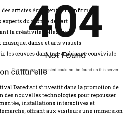
404
des artistes émergents et confirmés
s experts du monde de l’art
sant la créativité collective
t musique, danse et arts visuels
Not Found
vrir les œuvres dans une ambiance conviviale
The resource requested could not be found on this server!
on culturelle
tival Dared’Art s’investit dans la promotion de
ion des nouvelles technologies pour repousser
gmentée, installations interactives et
démarche, offrant aux visiteurs une immersion