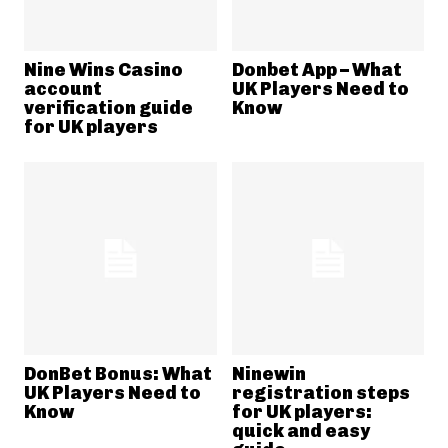
Nine Wins Casino
Donbet App – What
account
UK Players Need to
verification guide
Know
for UK players
DonBet Bonus: What
Ninewin
UK Players Need to
registration steps
Know
for UK players:
quick and easy