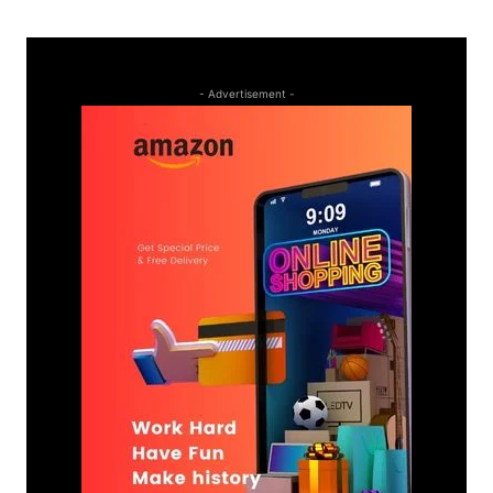
- Advertisement -