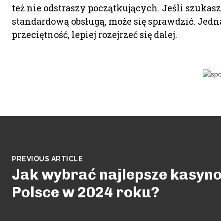
też nie odstraszy początkujących. Jeśli szuka
standardową obsługą, może się sprawdzić. Jednak 
przeciętność, lepiej rozejrzeć się dalej.
PREVIOUS ARTICLE
Jak wybrać najlepsze kasyno
Polsce w 2024 roku?