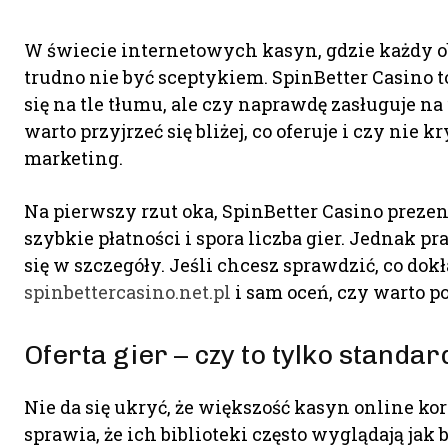
W świecie internetowych kasyn, gdzie każdy ob
trudno nie być sceptykiem. SpinBetter Casino t
się na tle tłumu, ale czy naprawdę zasługuje na
warto przyjrzeć się bliżej, co oferuje i czy nie 
marketing.
Na pierwszy rzut oka, SpinBetter Casino prezent
szybkie płatności i spora liczba gier. Jednak
się w szczegóły. Jeśli chcesz sprawdzić, co dokł
spinbettercasino.net.pl
i sam oceń, czy warto po
Oferta gier – czy to tylko stand
Nie da się ukryć, że większość kasyn online ko
sprawia, że ich biblioteki często wyglądają jak b