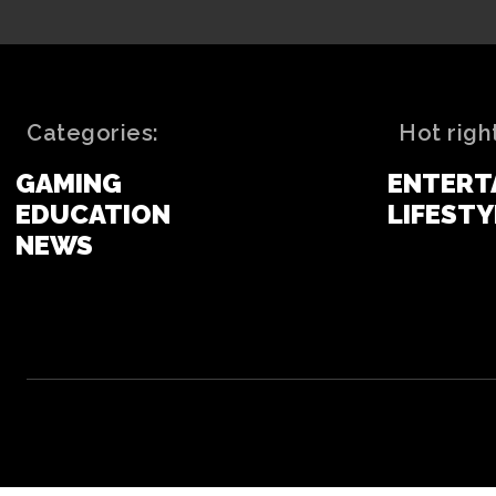
Categories:
Hot righ
GAMING
ENTERT
EDUCATION
LIFESTY
NEWS