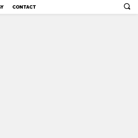
GY
CONTACT