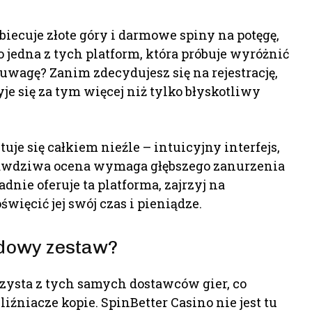
iecuje złote góry i darmowe spiny na potęgę,
o jedna z tych platform, która próbuje wyróżnić
 uwagę? Zanim zdecydujesz się na rejestrację,
kryje się za tym więcej niż tylko błyskotliwy
uje się całkiem nieźle – intuicyjny interfejs,
 prawdziwa ocena wymaga głębszego zanurzenia
adnie oferuje ta platforma, zajrzyj na
święcić jej swój czas i pieniądze.
ardowy zestaw?
rzysta z tych samych dostawców gier, co
liźniacze kopie. SpinBetter Casino nie jest tu