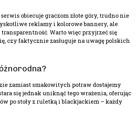
serwis obiecuje graczom złote góry, trudno nie
łyskotliwe reklamy i kolorowe bannery, ale
transparentność. Warto więc przyjrzeć się
ię, czy faktycznie zasługuje na uwagę polskich
 różnorodna?
dzie zamiast smakowitych potraw dostajemy
ara się jednak uniknąć tego wrażenia, oferując
w po stoły z ruletką i blackjackiem – każdy