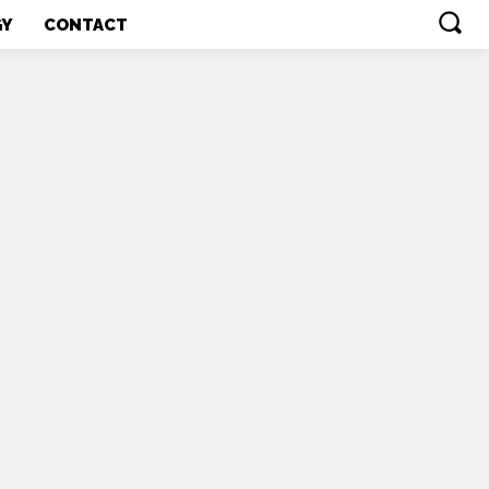
GY
CONTACT