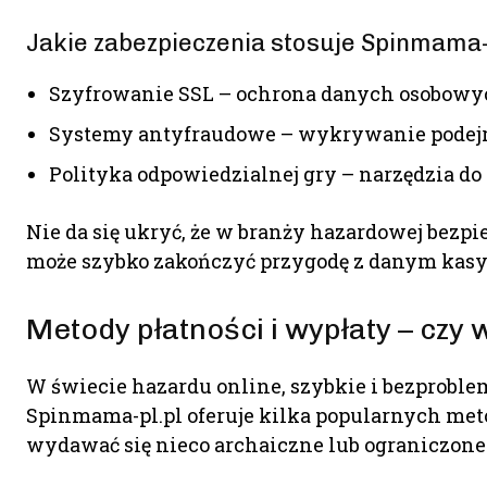
Jakie zabezpieczenia stosuje Spinmama-
Szyfrowanie SSL – ochrona danych osobowy
Systemy antyfraudowe – wykrywanie podejr
Polityka odpowiedzialnej gry – narzędzia do
Nie da się ukryć, że w branży hazardowej bezpi
może szybko zakończyć przygodę z danym kas
Metody płatności i wypłaty – czy 
W świecie hazardu online, szybkie i bezproblem
Spinmama-pl.pl oferuje kilka popularnych meto
wydawać się nieco archaiczne lub ograniczon