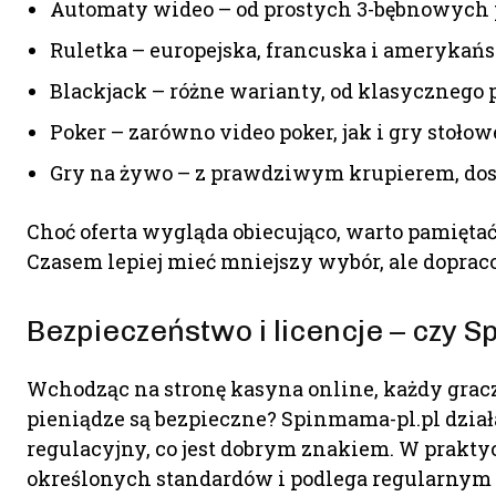
Automaty wideo – od prostych 3-bębnowych
Ruletka – europejska, francuska i amerykańs
Blackjack – różne warianty, od klasycznego
Poker – zarówno video poker, jak i gry stołow
Gry na żywo – z prawdziwym krupierem, dos
Choć oferta wygląda obiecująco, warto pamiętać, 
Czasem lepiej mieć mniejszy wybór, ale dopra
Bezpieczeństwo i licencje – czy S
Wchodząc na stronę kasyna online, każdy gracz
pieniądze są bezpieczne? Spinmama-pl.pl dzia
regulacyjny, co jest dobrym znakiem. W praktyc
określonych standardów i podlega regularnym