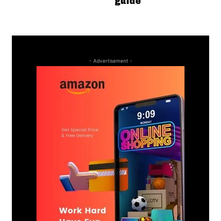
guide
- Advertisement -