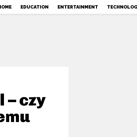
HOME
EDUCATION
ENTERTAINMENT
TECHNOLO
 – czy
temu