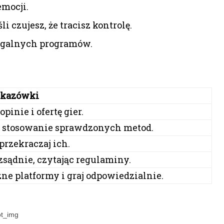
emocji.
i czujesz, że tracisz kontrolę.
elegalnych programów.
skazówki
pinie i ofertę gier.
i stosowanie sprawdzonych metod.
 przekraczaj ich.
zsądnie, czytając regulaminy.
ne platformy i graj odpowiedzialnie.