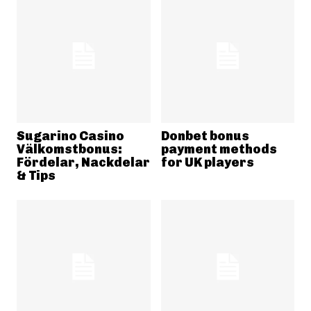
Sugarino Casino
Donbet bonus
Välkomstbonus:
payment methods
Fördelar, Nackdelar
for UK players
& Tips