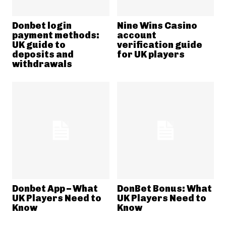
Donbet login
Nine Wins Casino
payment methods:
account
UK guide to
verification guide
deposits and
for UK players
withdrawals
Donbet App – What
DonBet Bonus: What
UK Players Need to
UK Players Need to
Know
Know