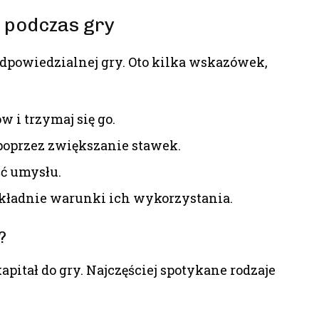
 podczas gry
dpowiedzialnej gry. Oto kilka wskazówek,
 i trzymaj się go.
poprzez zwiększanie stawek.
ść umysłu.
okładnie warunki ich wykorzystania.
?
pitał do gry. Najczęściej spotykane rodzaje