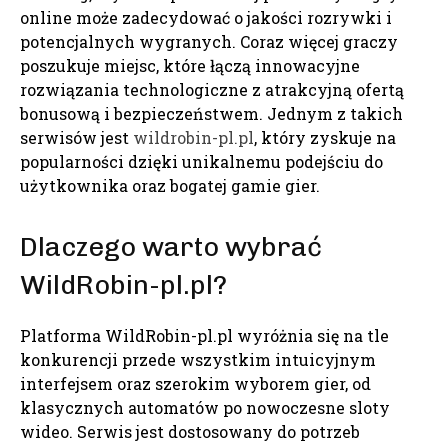
online może zadecydować o jakości rozrywki i
potencjalnych wygranych. Coraz więcej graczy
poszukuje miejsc, które łączą innowacyjne
rozwiązania technologiczne z atrakcyjną ofertą
bonusową i bezpieczeństwem. Jednym z takich
serwisów jest
wildrobin-pl.pl
, który zyskuje na
popularności dzięki unikalnemu podejściu do
użytkownika oraz bogatej gamie gier.
Dlaczego warto wybrać
WildRobin-pl.pl?
Platforma WildRobin-pl.pl wyróżnia się na tle
konkurencji przede wszystkim intuicyjnym
interfejsem oraz szerokim wyborem gier, od
klasycznych automatów po nowoczesne sloty
wideo. Serwis jest dostosowany do potrzeb