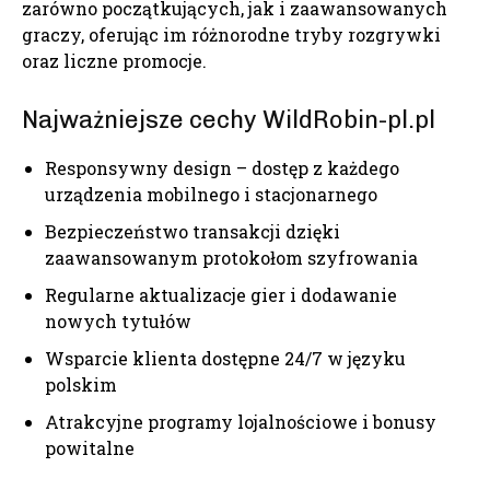
zarówno początkujących, jak i zaawansowanych
graczy, oferując im różnorodne tryby rozgrywki
oraz liczne promocje.
Najważniejsze cechy WildRobin-pl.pl
Responsywny design – dostęp z każdego
urządzenia mobilnego i stacjonarnego
Bezpieczeństwo transakcji dzięki
zaawansowanym protokołom szyfrowania
Regularne aktualizacje gier i dodawanie
nowych tytułów
Wsparcie klienta dostępne 24/7 w języku
polskim
Atrakcyjne programy lojalnościowe i bonusy
powitalne