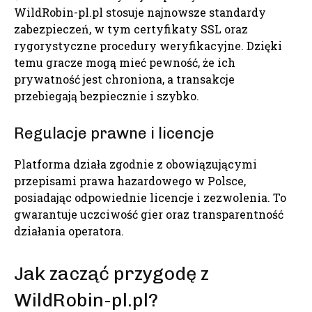
WildRobin-pl.pl stosuje najnowsze standardy
zabezpieczeń, w tym certyfikaty SSL oraz
rygorystyczne procedury weryfikacyjne. Dzięki
temu gracze mogą mieć pewność, że ich
prywatność jest chroniona, a transakcje
przebiegają bezpiecznie i szybko.
Regulacje prawne i licencje
Platforma działa zgodnie z obowiązującymi
przepisami prawa hazardowego w Polsce,
posiadając odpowiednie licencje i zezwolenia. To
gwarantuje uczciwość gier oraz transparentność
działania operatora.
Jak zacząć przygodę z
WildRobin-pl.pl?