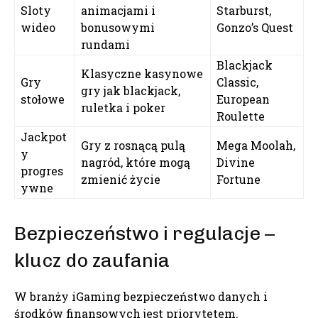
Sloty
animacjami i
Starburst,
wideo
bonusowymi
Gonzo’s Quest
rundami
Blackjack
Klasyczne kasynowe
Gry
Classic,
gry jak blackjack,
stołowe
European
ruletka i poker
Roulette
Jackpot
Gry z rosnącą pulą
Mega Moolah,
y
nagród, które mogą
Divine
progres
zmienić życie
Fortune
ywne
Bezpieczeństwo i regulacje –
klucz do zaufania
W branży iGaming bezpieczeństwo danych i
środków finansowych jest priorytetem.