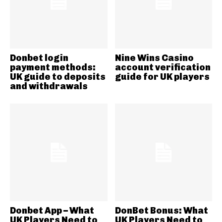
Donbet login
Nine Wins Casino
payment methods:
account verification
UK guide to deposits
guide for UK players
and withdrawals
Donbet App – What
DonBet Bonus: What
UK Players Need to
UK Players Need to