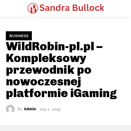
BUSINESS
WildRobin-pl.pl –
Kompleksowy
przewodnik po
nowoczesnej
platformie iGaming
By
Admin
July 1, 2025