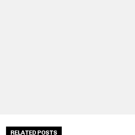
RELATED POSTS