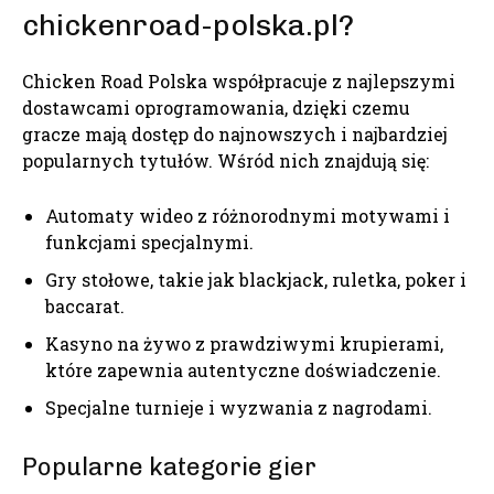
chickenroad-polska.pl?
Chicken Road Polska współpracuje z najlepszymi
dostawcami oprogramowania, dzięki czemu
gracze mają dostęp do najnowszych i najbardziej
popularnych tytułów. Wśród nich znajdują się:
Automaty wideo z różnorodnymi motywami i
funkcjami specjalnymi.
Gry stołowe, takie jak blackjack, ruletka, poker i
baccarat.
Kasyno na żywo z prawdziwymi krupierami,
które zapewnia autentyczne doświadczenie.
Specjalne turnieje i wyzwania z nagrodami.
Popularne kategorie gier