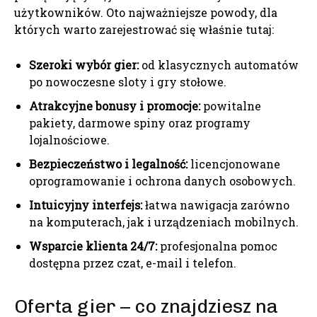
użytkowników. Oto najważniejsze powody, dla
których warto zarejestrować się właśnie tutaj:
Szeroki wybór gier:
od klasycznych automatów
po nowoczesne sloty i gry stołowe.
Atrakcyjne bonusy i promocje:
powitalne
pakiety, darmowe spiny oraz programy
lojalnościowe.
Bezpieczeństwo i legalność:
licencjonowane
oprogramowanie i ochrona danych osobowych.
Intuicyjny interfejs:
łatwa nawigacja zarówno
na komputerach, jak i urządzeniach mobilnych.
Wsparcie klienta 24/7:
profesjonalna pomoc
dostępna przez czat, e-mail i telefon.
Oferta gier – co znajdziesz na