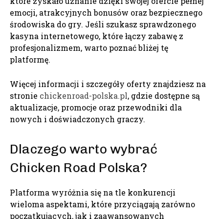
które zyskało uznanie dzięki swojej ofercie pełnej
emocji, atrakcyjnych bonusów oraz bezpiecznego
środowiska do gry. Jeśli szukasz sprawdzonego
kasyna internetowego, które łączy zabawę z
profesjonalizmem, warto poznać bliżej tę
platformę.
Więcej informacji i szczegóły oferty znajdziesz na
stronie
chickenroad-polska.pl
, gdzie dostępne są
aktualizacje, promocje oraz przewodniki dla
nowych i doświadczonych graczy.
Dlaczego warto wybrać
Chicken Road Polska?
Platforma wyróżnia się na tle konkurencji
wieloma aspektami, które przyciągają zarówno
początkujących, jak i zaawansowanych