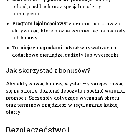
reload, cashback oraz specjalne oferty
tematyczne.
Program lojalnościowy:
zbieranie punktów za
aktywność, które można wymieniać na nagrody
lub bonusy.
Turnieje z nagrodami:
udział w rywalizacji o
dodatkowe pieniądze, gadżety lub wycieczki.
Jak skorzystać z bonusów?
Aby aktywować bonusy, wystarczy zarejestrować
się na stronie, dokonać depozytu i spełnić warunki
promocji. Szczegóły dotyczące wymagań obrotu
oraz terminów znajdziesz w regulaminie każdej
oferty.
Bezpieczeństwo i