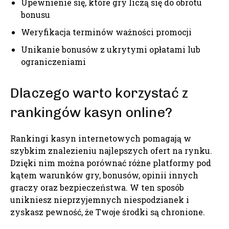
Upewnienie się, które gry liczą się do obrotu
bonusu
Weryfikacja terminów ważności promocji
Unikanie bonusów z ukrytymi opłatami lub
ograniczeniami
Dlaczego warto korzystać z
rankingów kasyn online?
Rankingi kasyn internetowych pomagają w
szybkim znalezieniu najlepszych ofert na rynku.
Dzięki nim można porównać różne platformy pod
kątem warunków gry, bonusów, opinii innych
graczy oraz bezpieczeństwa. W ten sposób
unikniesz nieprzyjemnych niespodzianek i
zyskasz pewność, że Twoje środki są chronione.