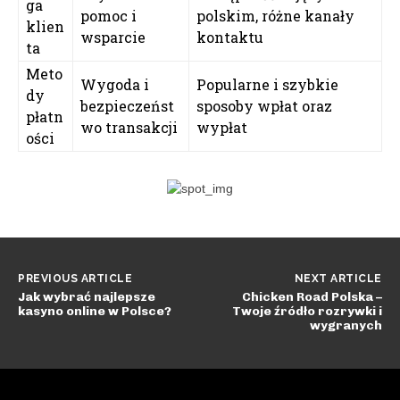
ga
pomoc i
polskim, różne kanały
klien
wsparcie
kontaktu
ta
Meto
Wygoda i
Popularne i szybkie
dy
bezpieczeńst
sposoby wpłat oraz
płatn
wo transakcji
wypłat
ości
PREVIOUS ARTICLE
NEXT ARTICLE
Jak wybrać najlepsze
Chicken Road Polska –
kasyno online w Polsce?
Twoje źródło rozrywki i
wygranych