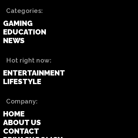
Categories:
GAMING
EDUCATION
NEWS
Hot right now:
ENTERTAINMENT
LIFESTYLE
Company:
HOME
ABOUT US
CONTACT