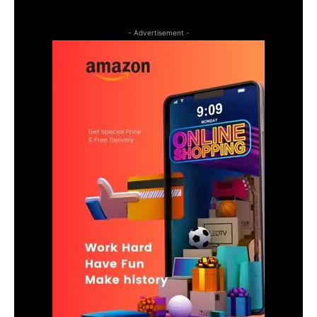
- Advertisement -