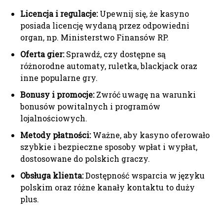
Licencja i regulacje:
Upewnij się, że kasyno
posiada licencję wydaną przez odpowiedni
organ, np. Ministerstwo Finansów RP.
Oferta gier:
Sprawdź, czy dostępne są
różnorodne automaty, ruletka, blackjack oraz
inne popularne gry.
Bonusy i promocje:
Zwróć uwagę na warunki
bonusów powitalnych i programów
lojalnościowych.
Metody płatności:
Ważne, aby kasyno oferowało
szybkie i bezpieczne sposoby wpłat i wypłat,
dostosowane do polskich graczy.
Obsługa klienta:
Dostępność wsparcia w języku
polskim oraz różne kanały kontaktu to duży
plus.