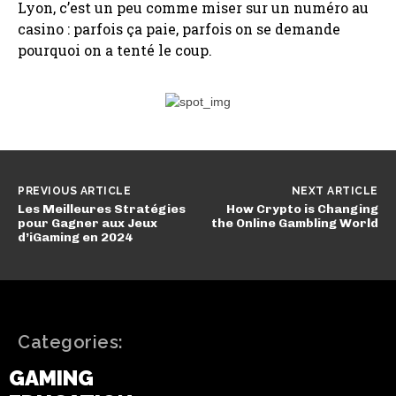
Lyon, c’est un peu comme miser sur un numéro au
casino : parfois ça paie, parfois on se demande
pourquoi on a tenté le coup.
PREVIOUS ARTICLE
NEXT ARTICLE
Les Meilleures Stratégies
How Crypto is Changing
pour Gagner aux Jeux
the Online Gambling World
d’iGaming en 2024
Categories:
GAMING