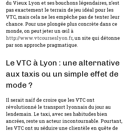
du Vieux Lyon et ses bouchons légendaires, n’est
pas exactement le terrain de jeu idéal pour les
VTC, mais cela ne les empêche pas de tenter leur
chance. Pour une plongée plus concrète dans ce
monde, on peut jeter un œil à
http://www.vtcourseslyon.fr
, un site qui détonne
par son approche pragmatique.
Le VTC à Lyon : une alternative
aux taxis ou un simple effet de
mode ?
Il serait naïf de croire que les VTC ont
révolutionné le transport lyonnais du jour au
lendemain. Le taxi, avec ses habitudes bien
ancrées, reste un acteur incontournable. Pourtant,
les VTC ont su séduire une clientèle en quête de