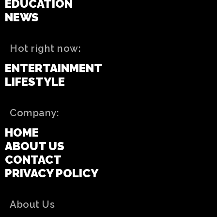
EDUCATION
NEWS
Hot right now:
ENTERTAINMENT
LIFESTYLE
Company:
HOME
ABOUT US
CONTACT
PRIVACY POLICY
About Us