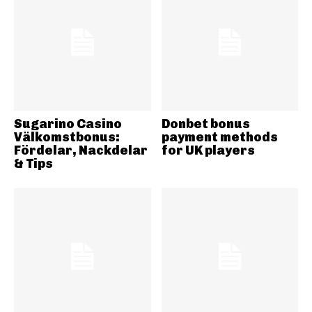
Sugarino Casino
Donbet bonus
Välkomstbonus:
payment methods
Fördelar, Nackdelar
for UK players
& Tips