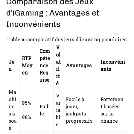
Comparaison des Jeux
d’iGaming : Avantages et
Inconvénients
Tableau comparatif des jeux d’iGaming populaires
V
Com
ol
RTP
péte
Je
at
Inconvéni
Moy
nce
Avantages
u
il
ents
en
Req
it
uise
é
Ma
V
chi
Facile à
Fortemen
95%
ar
ne
Faib
jouer,
t basées
–
ia
s à
le
jackpots
sur la
98%
bl
sou
progressifs
chance
e
s