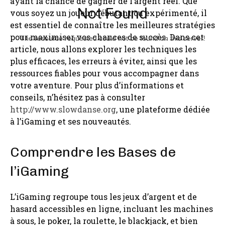
ayant la chance de gagner de l’argent réel. Que
Not Found
vous soyez un joueur débutant ou expérimenté, il
est essentiel de connaître les meilleures stratégies
pour maximiser vos chances de succès. Dans cet
The resource requested could not be found on this server!
article, nous allons explorer les techniques les
plus efficaces, les erreurs à éviter, ainsi que les
ressources fiables pour vous accompagner dans
votre aventure. Pour plus d’informations et
conseils, n’hésitez pas à consulter
http://www.slowdanse.org
, une plateforme dédiée
à l’iGaming et ses nouveautés.
Comprendre les Bases de
l’iGaming
L’iGaming regroupe tous les jeux d’argent et de
hasard accessibles en ligne, incluant les machines
à sous, le poker, la roulette, le blackjack, et bien