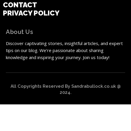
CONTACT
PRIVACY POLICY
About Us
Discover captivating stories, insightful articles, and expert
tips on our blog. We’re passionate about sharing
knowledge and inspiring your journey. Join us today!
All Copyrights Reserved By Sandrabullock.co.uk @
2024.