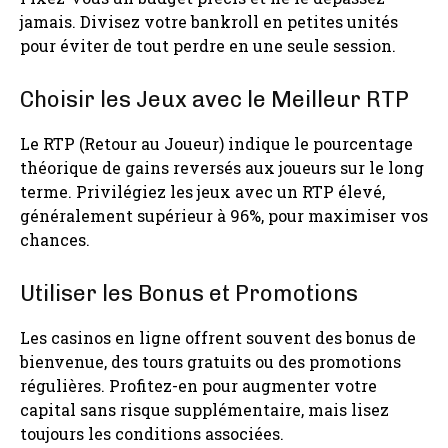
jamais. Divisez votre bankroll en petites unités
pour éviter de tout perdre en une seule session.
Choisir les Jeux avec le Meilleur RTP
Le RTP (Retour au Joueur) indique le pourcentage
théorique de gains reversés aux joueurs sur le long
terme. Privilégiez les jeux avec un RTP élevé,
généralement supérieur à 96%, pour maximiser vos
chances.
Utiliser les Bonus et Promotions
Les casinos en ligne offrent souvent des bonus de
bienvenue, des tours gratuits ou des promotions
régulières. Profitez-en pour augmenter votre
capital sans risque supplémentaire, mais lisez
toujours les conditions associées.