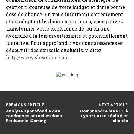
gestion rigoureuse de votre budget et d’une bonne
dose de chance. En vous informant correctement
et en adoptant les bonnes pratiques, vous pouvez
transformer votre expérience de jeu en une
aventure à la fois divertissante et potentiellement
lucrative. Pour approfondir vos connaissances et
découvrir des conseils exclusifs, visitez
http://www.slowdanse.org
.
PREVIOUS ARTICLE
NEXT ARTICLE
Analyse approfondie des
Comprendre les VTC à
tendances actuelles dans
Lyon : Entre réalité et
l’industrie iGaming
clichés