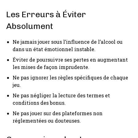
Les Erreurs à Éviter
Absolument
Ne jamais jouer sous l’influence de l’alcool ou
dans un état émotionnel instable.
Éviter de poursuivre ses pertes en augmentant
les mises de façon imprudente.
Ne pas ignorer les règles spécifiques de chaque
jeu.
Ne pas négliger la lecture des termes et
conditions des bonus.
Ne pas jouer sur des plateformes non
réglementées ou douteuses.