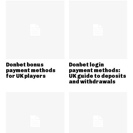
Donbet bonus
Donbet login
payment methods
payment methods:
for UK players
UK guide to deposits
and withdrawals