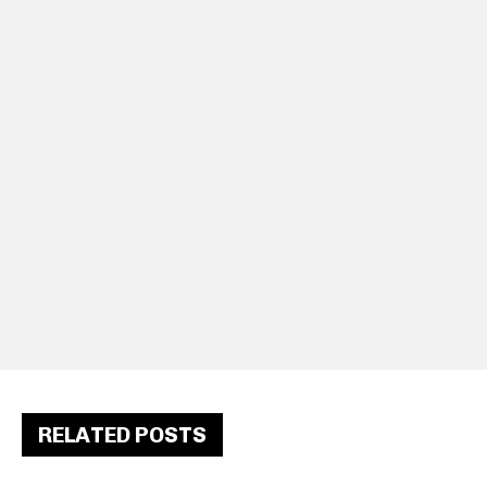
RELATED POSTS