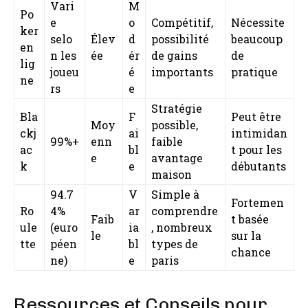
Vari
M
Po
e
o
Compétitif,
Nécessite
ker
selo
Élev
d
possibilité
beaucoup
en
n les
ée
ér
de gains
de
lig
joueu
é
importants
pratique
ne
rs
e
Stratégie
Bla
F
Peut être
Moy
possible,
ckj
ai
intimidan
99%+
enn
faible
ac
bl
t pour les
e
avantage
k
e
débutants
maison
94.7
V
Simple à
Fortemen
Ro
4%
ar
comprendre
Faib
t basée
ule
(euro
ia
, nombreux
le
sur la
tte
péen
bl
types de
chance
ne)
e
paris
Ressources et Conseils pour