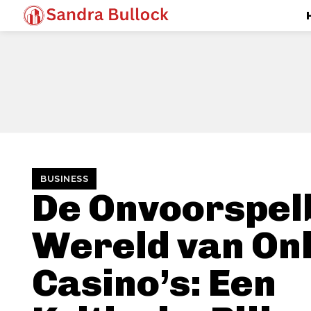
BUSINESS
De Onvoorspel
Wereld van On
Casino’s: Een