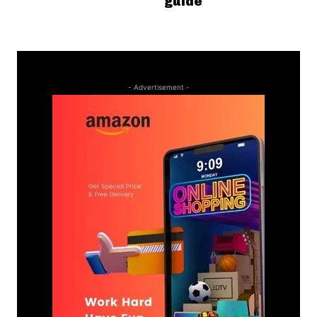
guide
- Advertisement -