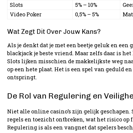
Slots
5% – 10%
Gee
Video Poker
0,5% – 5%
Mat
Wat Zegt Dit Over Jouw Kans?
Als je denkt dat je met een beetje geluk en een 
blackjack je beste vriend. Maar zelfs daar is h
Slots lijken misschien de makkelijkste weg naar 
op een hete plaat. Het is een spel van geduld e
ontspringt.
De Rol van Regulering en Veiligh
Niet alle online casino’s zijn gelijk geschapen
regels en toezicht ontbreken, wat het risico op
Regulering is als een vangnet dat spelers bes