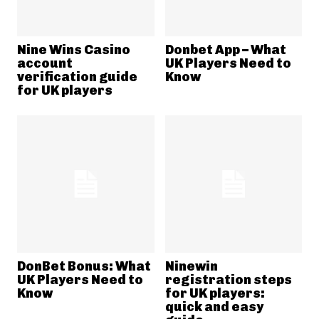
Nine Wins Casino
Donbet App – What
account
UK Players Need to
verification guide
Know
for UK players
DonBet Bonus: What
Ninewin
UK Players Need to
registration steps
Know
for UK players:
quick and easy