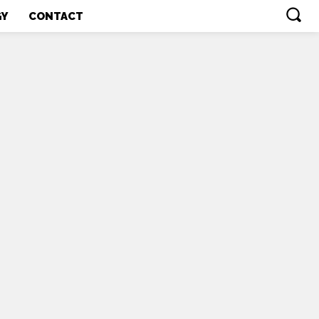
GY
CONTACT