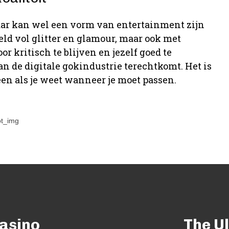
aar kan wel een vorm van entertainment zijn
reld vol glitter en glamour, maar ook met
r kritisch te blijven en jezelf goed te
an de digitale gokindustrie terechtkomt. Het is
leen als je weet wanneer je moet passen.
Casino
The U