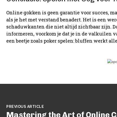
Online gokken is geen garantie voor succes, m
als je het met verstand benadert. Het is een we
schaduwkanten die niet altijd zichtbaar zijn. Doo
informeren, voorkom je dat je in de valkuilen v
een beetje zoals poker spelen: bluffen werkt al
PREVIOUS ARTICLE
Mastering the Art of Online 