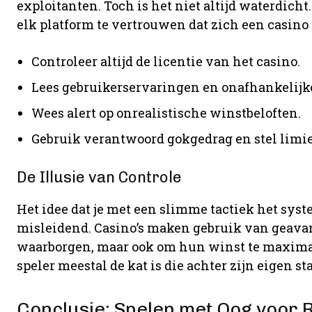
exploitanten. Toch is het niet altijd waterdicht
elk platform te vertrouwen dat zich een casino
Controleer altijd de licentie van het casino.
Lees gebruikerservaringen en onafhankelijk
Wees alert op onrealistische winstbeloften.
Gebruik verantwoord gokgedrag en stel limie
De Illusie van Controle
Het idee dat je met een slimme tactiek het syst
misleidend. Casino’s maken gebruik van geava
waarborgen, maar ook om hun winst te maximali
speler meestal de kat is die achter zijn eigen st
Conclusie: Spelen met Oog voor R