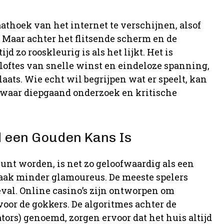
aathoek van het internet te verschijnen, alsof
. Maar achter het flitsende scherm en de
jd zo rooskleurig is als het lijkt. Het is
eloftes van snelle winst en eindeloze spanning,
laats. Wie echt wil begrijpen wat er speelt, kan
, waar diepgaand onderzoek en kritische
d een Gouden Kans Is
kunt worden, is net zo geloofwaardig als een
 vaak minder glamoureus. De meeste spelers
oeval. Online casino’s zijn ontworpen om
voor de gokkers. De algoritmes achter de
rs) genoemd, zorgen ervoor dat het huis altijd