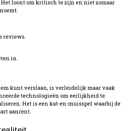
. Het loont om kritisch te zijn en niet zomaar
 noemt.
e reviews.
ten in.
eem kunt verslaan, is verleidelijk maar vaak
nceerde technologieën om eerlijkheid te
seren. Het is een kat-en-muisspel waarbij de
aart aanrent.
ealiteit