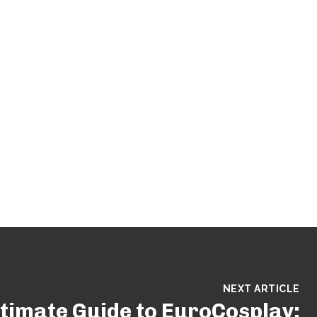
NEXT ARTICLE
ltimate Guide to EuroCosplay: