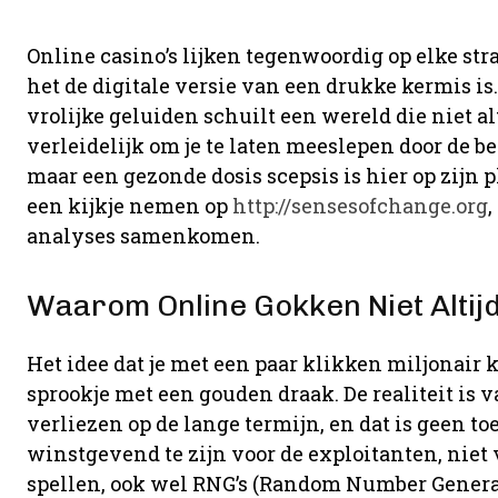
Online casino’s lijken tegenwoordig op elke str
het de digitale versie van een drukke kermis is
vrolijke geluiden schuilt een wereld die niet alti
verleidelijk om je te laten meeslepen door de b
maar een gezonde dosis scepsis is hier op zijn p
een kijkje nemen op
http://sensesofchange.org
analyses samenkomen.
Waarom Online Gokken Niet Altij
Het idee dat je met een paar klikken miljonair 
sprookje met een gouden draak. De realiteit is
verliezen op de lange termijn, en dat is geen t
winstgevend te zijn voor de exploitanten, niet 
spellen, ook wel RNG’s (Random Number Generato