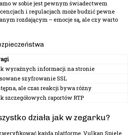
o samo w sobie jest pewnym świadectwem
licencjach i regulacjach może budzić pewne
nanym rozdającym – emocje są, ale czy warto
ezpieczeństwa
agi
k wyraźnych informacji na stronie
osowane szyfrowanie SSL
tępna, ale czas reakcji bywa różny
ak szczegółowych raportów RTP
szystko działa jak w zegarku?
 zweryfikować każdą platformę. Vulkan Spiele