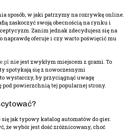
ia sposób, w jaki patrzymy na rozrywkę online.
rafią zaskoczyć swoją obecnością na rynku i
sceptycyzm. Zanim jednak zdecydujesz się na
co naprawdę oferuje i czy warto poświęcić mu
e.pl
nie jest zwykłym miejscem z grami. To
ty spotykają się z nowoczesnymi
to wystarczy, by przyciągnąć uwagę
pod powierzchnią tej popularnej strony.
kscytować?
 się jak typowy katalog automatów do gier.
, że wybór jest dość zróżnicowany, choć