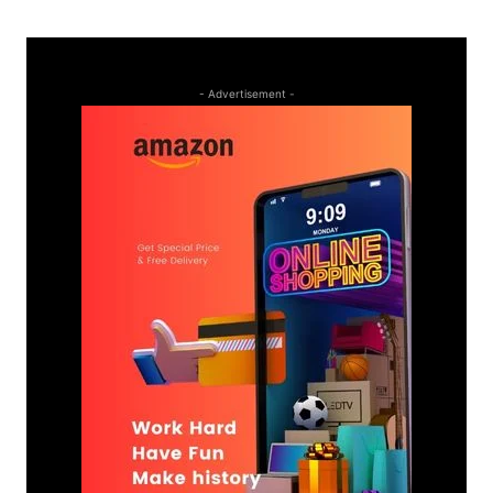
- Advertisement -