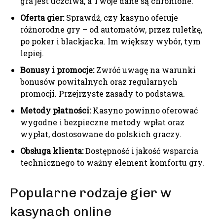
gra jest uczciwa, a Twoje dane są chronione.
Oferta gier:
Sprawdź, czy kasyno oferuje
różnorodne gry – od automatów, przez ruletkę,
po poker i blackjacka. Im większy wybór, tym
lepiej.
Bonusy i promocje:
Zwróć uwagę na warunki
bonusów powitalnych oraz regularnych
promocji. Przejrzyste zasady to podstawa.
Metody płatności:
Kasyno powinno oferować
wygodne i bezpieczne metody wpłat oraz
wypłat, dostosowane do polskich graczy.
Obsługa klienta:
Dostępność i jakość wsparcia
technicznego to ważny element komfortu gry.
Popularne rodzaje gier w
kasynach online