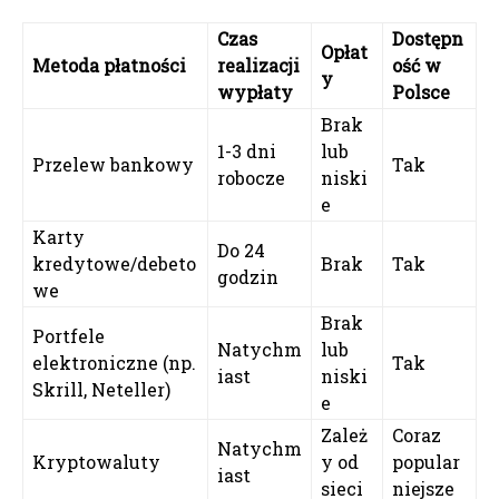
Czas
Dostępn
Opłat
Metoda płatności
realizacji
ość w
y
wypłaty
Polsce
Brak
1-3 dni
lub
Przelew bankowy
Tak
robocze
niski
e
Karty
Do 24
kredytowe/debeto
Brak
Tak
godzin
we
Brak
Portfele
Natychm
lub
elektroniczne (np.
Tak
iast
niski
Skrill, Neteller)
e
Zależ
Coraz
Natychm
Kryptowaluty
y od
popular
iast
sieci
niejsze