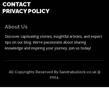
CONTACT
PRIVACY POLICY
About Us
Discover captivating stories, insightful articles, and expert
tips on our blog. We’re passionate about sharing
knowledge and inspiring your journey. Join us today!
All Copyrights Reserved By Sandrabullock.co.uk @
2024.