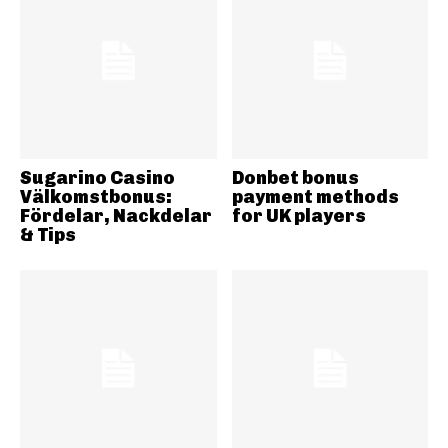
Sugarino Casino
Donbet bonus
Välkomstbonus:
payment methods
Fördelar, Nackdelar
for UK players
& Tips