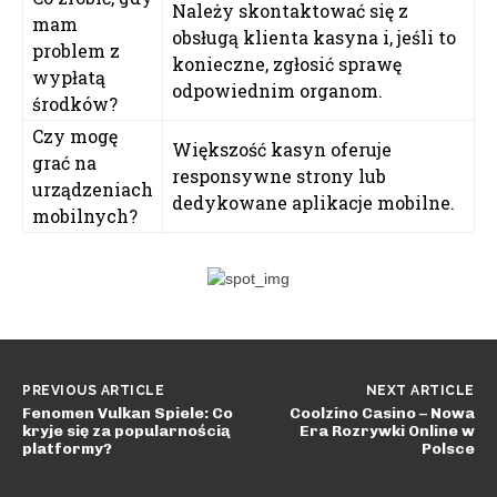
Należy skontaktować się z
mam
obsługą klienta kasyna i, jeśli to
problem z
konieczne, zgłosić sprawę
wypłatą
odpowiednim organom.
środków?
Czy mogę
Większość kasyn oferuje
grać na
responsywne strony lub
urządzeniach
dedykowane aplikacje mobilne.
mobilnych?
PREVIOUS ARTICLE
NEXT ARTICLE
Fenomen Vulkan Spiele: Co
Coolzino Casino – Nowa
kryje się za popularnością
Era Rozrywki Online w
platformy?
Polsce