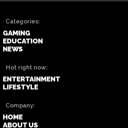
Categories:
GAMING
EDUCATION
NEWS
Hot right now:
ENTERTAINMENT
LIFESTYLE
Company:
HOME
ABOUT US