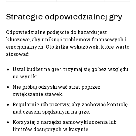
Strategie odpowiedzialnej gry
Odpowiedzialne podejście do hazardu jest
kluczowe, aby uniknąć problemów finansowych i
emocjonalnych. Oto kilka wskazówek, które warto
stosować:
Ustal budżet na grę i trzymaj się go bez względu
na wyniki.
Nie próbuj odzyskiwać strat poprzez
zwiększanie stawek.
Regularnie rób przerwy, aby zachować kontrolę
nad czasem spędzanym na grze.
Korzystaj z narzędzi samowykluczenia lub
limitów dostępnych w kasynie.