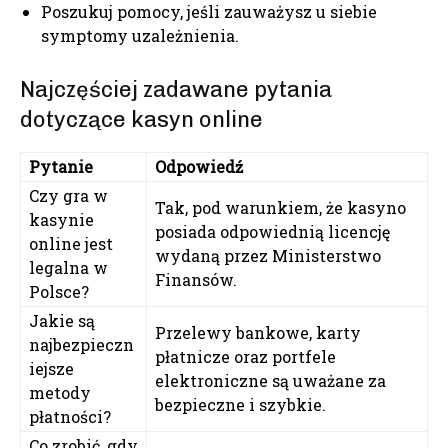
Poszukuj pomocy, jeśli zauważysz u siebie
symptomy uzależnienia.
Najczęściej zadawane pytania
dotyczące kasyn online
Pytanie
Odpowiedź
Czy gra w
Tak, pod warunkiem, że kasyno
kasynie
posiada odpowiednią licencję
online jest
wydaną przez Ministerstwo
legalna w
Finansów.
Polsce?
Jakie są
Przelewy bankowe, karty
najbezpieczn
płatnicze oraz portfele
iejsze
elektroniczne są uważane za
metody
bezpieczne i szybkie.
płatności?
Co zrobić, gdy