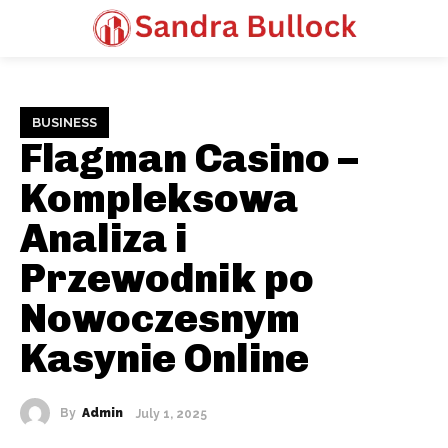
BUSINESS
Flagman Casino –
Kompleksowa
Analiza i
Przewodnik po
Nowoczesnym
Kasynie Online
By
Admin
July 1, 2025