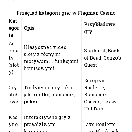
Przegląd kategorii gier w Flagman Casino
Kat
Przykładowe
egor
Opis
gry
ia
Aut
Klasyczne i video
oma
Starburst, Book
sloty z różnymi
ty
of Dead, Gonzo’s
motywami i funkcjami
(slot
Quest
bonusowymi
y)
European
Gry
Tradycyjne gry takie
Roulette,
stoł
jak ruletka, blackjack,
Blackjack
owe
poker
Classic, Texas
Hold’em
Kas
Interaktywne gry z
yno
prawdziwym
Live Roulette,
na
krupierem
Live Blackjack,