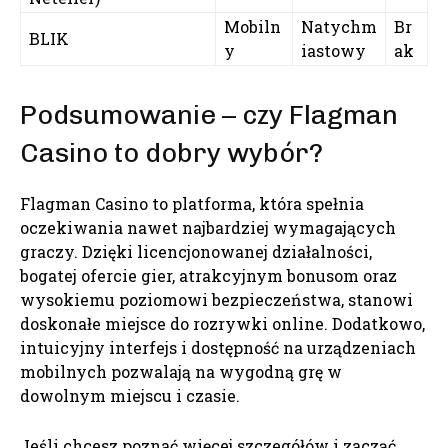
Mobiln
Natychm
Br
BLIK
y
iastowy
ak
Podsumowanie – czy Flagman
Casino to dobry wybór?
Flagman Casino to platforma, która spełnia
oczekiwania nawet najbardziej wymagających
graczy. Dzięki licencjonowanej działalności,
bogatej ofercie gier, atrakcyjnym bonusom oraz
wysokiemu poziomowi bezpieczeństwa, stanowi
doskonałe miejsce do rozrywki online. Dodatkowo,
intuicyjny interfejs i dostępność na urządzeniach
mobilnych pozwalają na wygodną grę w
dowolnym miejscu i czasie.
Jeśli chcesz poznać więcej szczegółów i zacząć