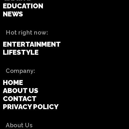
EDUCATION
NEWS
Hot right now:
ENTERTAINMENT
LIFESTYLE
Company:
HOME
ABOUT US
CONTACT
PRIVACY POLICY
About Us