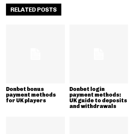
RELATED POSTS
Donbet bonus
Donbet login
payment methods
payment methods:
for UK players
UK guide to deposits
and withdrawals