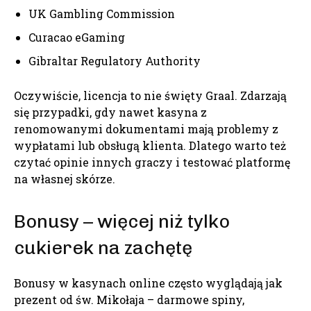
UK Gambling Commission
Curacao eGaming
Gibraltar Regulatory Authority
Oczywiście, licencja to nie święty Graal. Zdarzają
się przypadki, gdy nawet kasyna z
renomowanymi dokumentami mają problemy z
wypłatami lub obsługą klienta. Dlatego warto też
czytać opinie innych graczy i testować platformę
na własnej skórze.
Bonusy – więcej niż tylko
cukierek na zachętę
Bonusy w kasynach online często wyglądają jak
prezent od św. Mikołaja – darmowe spiny,