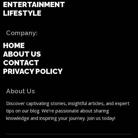
ENTERTAINMENT
LIFESTYLE
Company:
HOME
ABOUT US
CONTACT
PRIVACY POLICY
About Us
Discover captivating stories, insightful articles, and expert
tips on our blog. We’re passionate about sharing
knowledge and inspiring your journey. Join us today!