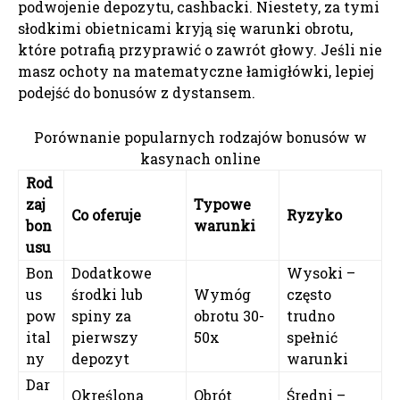
podwojenie depozytu, cashbacki. Niestety, za tymi
słodkimi obietnicami kryją się warunki obrotu,
które potrafią przyprawić o zawrót głowy. Jeśli nie
masz ochoty na matematyczne łamigłówki, lepiej
podejść do bonusów z dystansem.
Porównanie popularnych rodzajów bonusów w
kasynach online
Rod
zaj
Typowe
Co oferuje
Ryzyko
bon
warunki
usu
Bon
Dodatkowe
Wysoki –
us
środki lub
Wymóg
często
pow
spiny za
obrotu 30-
trudno
ital
pierwszy
50x
spełnić
ny
depozyt
warunki
Dar
Określona
Obrót
Średni –