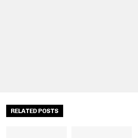
RELATED POSTS