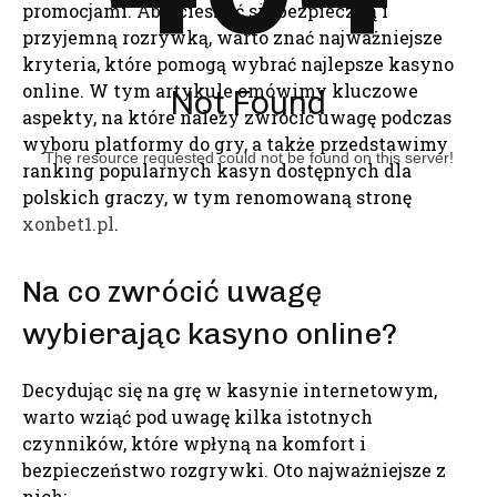
promocjami. Aby cieszyć się bezpieczną i
przyjemną rozrywką, warto znać najważniejsze
kryteria, które pomogą wybrać najlepsze kasyno
online. W tym artykule omówimy kluczowe
Not Found
aspekty, na które należy zwrócić uwagę podczas
wyboru platformy do gry, a także przedstawimy
The resource requested could not be found on this server!
ranking popularnych kasyn dostępnych dla
polskich graczy, w tym renomowaną stronę
xonbet1.pl
.
Na co zwrócić uwagę
wybierając kasyno online?
Decydując się na grę w kasynie internetowym,
warto wziąć pod uwagę kilka istotnych
czynników, które wpłyną na komfort i
bezpieczeństwo rozgrywki. Oto najważniejsze z
nich: