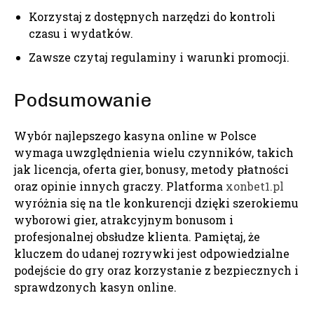
Korzystaj z dostępnych narzędzi do kontroli
czasu i wydatków.
Zawsze czytaj regulaminy i warunki promocji.
Podsumowanie
Wybór najlepszego kasyna online w Polsce
wymaga uwzględnienia wielu czynników, takich
jak licencja, oferta gier, bonusy, metody płatności
oraz opinie innych graczy. Platforma
xonbet1.pl
wyróżnia się na tle konkurencji dzięki szerokiemu
wyborowi gier, atrakcyjnym bonusom i
profesjonalnej obsłudze klienta. Pamiętaj, że
kluczem do udanej rozrywki jest odpowiedzialne
podejście do gry oraz korzystanie z bezpiecznych i
sprawdzonych kasyn online.