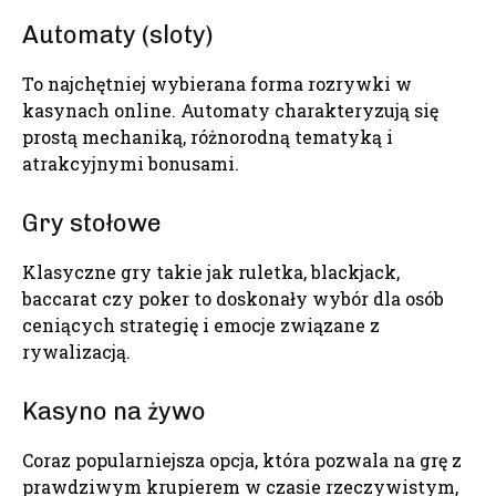
Automaty (sloty)
To najchętniej wybierana forma rozrywki w
kasynach online. Automaty charakteryzują się
prostą mechaniką, różnorodną tematyką i
atrakcyjnymi bonusami.
Gry stołowe
Klasyczne gry takie jak ruletka, blackjack,
baccarat czy poker to doskonały wybór dla osób
ceniących strategię i emocje związane z
rywalizacją.
Kasyno na żywo
Coraz popularniejsza opcja, która pozwala na grę z
prawdziwym krupierem w czasie rzeczywistym,