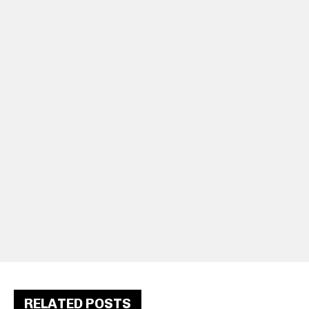
RELATED POSTS