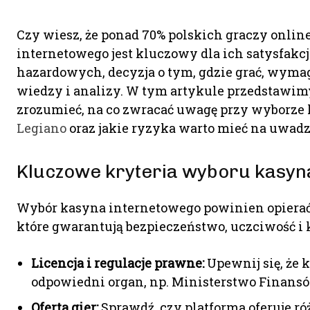
Czy wiesz, że ponad 70% polskich graczy onlin
internetowego jest kluczowy dla ich satysfakcji
hazardowych, decyzja o tym, gdzie grać, wymaga
wiedzy i analizy. W tym artykule przedstawi
zrozumieć, na co zwracać uwagę przy wyborze k
Legiano
oraz jakie ryzyka warto mieć na uwadz
Kluczowe kryteria wyboru kasyna
Wybór kasyna internetowego powinien opierać
które gwarantują bezpieczeństwo, uczciwość i 
Licencja i regulacje prawne:
Upewnij się, że 
odpowiedni organ, np. Ministerstwo Finansó
Oferta gier:
Sprawdź, czy platforma oferuje ró