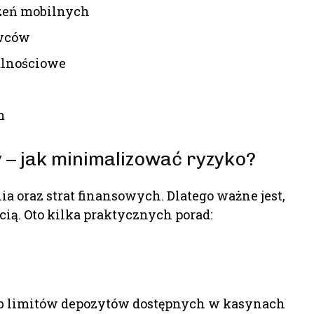
dzeń mobilnych
awców
alnościowe
m
 – jak minimalizować ryzyko?
ia oraz strat finansowych. Dlatego ważne jest,
cią. Oto kilka praktycznych porad:
ub limitów depozytów dostępnych w kasynach