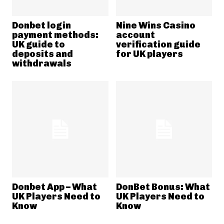
Donbet login
Nine Wins Casino
payment methods:
account
UK guide to
verification guide
deposits and
for UK players
withdrawals
Donbet App – What
DonBet Bonus: What
UK Players Need to
UK Players Need to
Know
Know