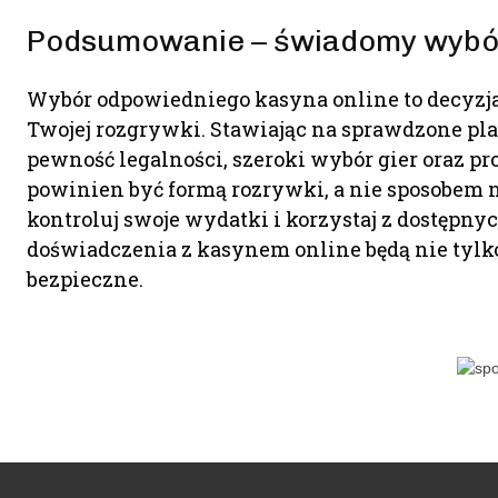
Podsumowanie – świadomy wybór
Wybór odpowiedniego kasyna online to decyzja
Twojej rozgrywki. Stawiając na sprawdzone plat
pewność legalności, szeroki wybór gier oraz pro
powinien być formą rozrywki, a nie sposobem n
kontroluj swoje wydatki i korzystaj z dostępn
doświadczenia z kasynem online będą nie tylk
bezpieczne.