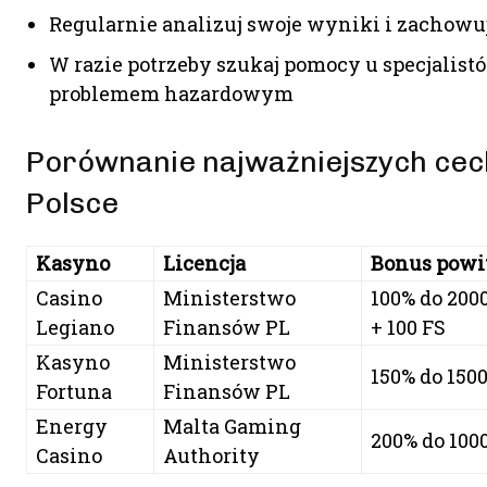
Regularnie analizuj swoje wyniki i zachowu
W razie potrzeby szukaj pomocy u specjalist
problemem hazardowym
Porównanie najważniejszych cec
Polsce
Kasyno
Licencja
Bonus powi
Casino
Ministerstwo
100% do 200
Legiano
Finansów PL
+ 100 FS
Kasyno
Ministerstwo
150% do 150
Fortuna
Finansów PL
Energy
Malta Gaming
200% do 100
Casino
Authority