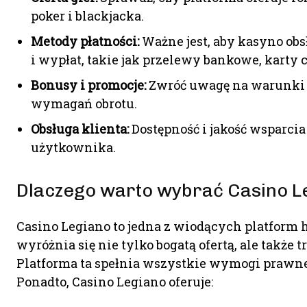
poker i blackjacka.
Metody płatności:
Ważne jest, aby kasyno ob
i wypłat, takie jak przelewy bankowe, karty c
Bonusy i promocje:
Zwróć uwagę na warunki b
wymagań obrotu.
Obsługa klienta:
Dostępność i jakość wsparci
użytkownika.
Dlaczego warto wybrać Casino L
Casino Legiano to jedna z wiodących platform
wyróżnia się nie tylko bogatą ofertą, ale także
Platforma ta spełnia wszystkie wymogi prawne
Ponadto, Casino Legiano oferuje: