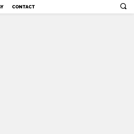
GY
CONTACT