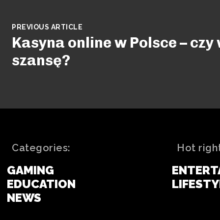
PREVIOUS ARTICLE
Kasyna online w Polsce – czy
szansę?
Categories:
Hot righ
GAMING
ENTERT
EDUCATION
LIFESTY
NEWS