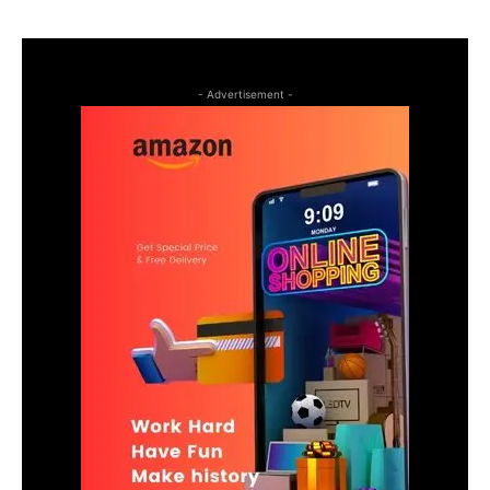
- Advertisement -