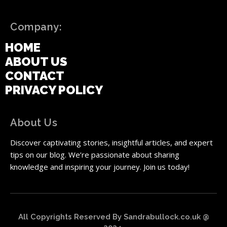
Company:
HOME
ABOUT US
CONTACT
PRIVACY POLICY
About Us
Discover captivating stories, insightful articles, and expert
tips on our blog. We’re passionate about sharing
knowledge and inspiring your journey. Join us today!
All Copyrights Reserved By Sandrabullock.co.uk @