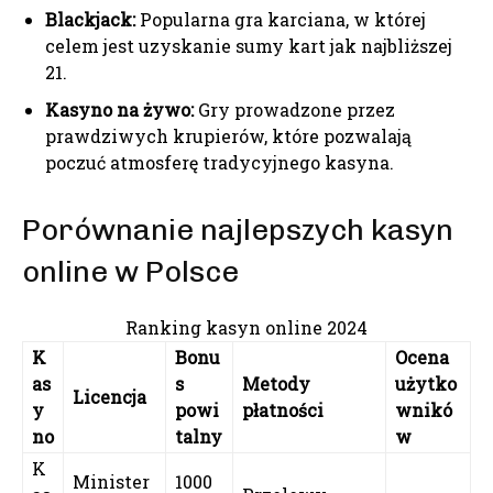
Blackjack:
Popularna gra karciana, w której
celem jest uzyskanie sumy kart jak najbliższej
21.
Kasyno na żywo:
Gry prowadzone przez
prawdziwych krupierów, które pozwalają
poczuć atmosferę tradycyjnego kasyna.
Porównanie najlepszych kasyn
online w Polsce
Ranking kasyn online 2024
K
Bonu
Ocena
as
s
Metody
użytko
Licencja
y
powi
płatności
wnikó
no
talny
w
K
Minister
1000