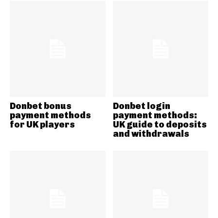
Donbet bonus
Donbet login
payment methods
payment methods:
for UK players
UK guide to deposits
and withdrawals