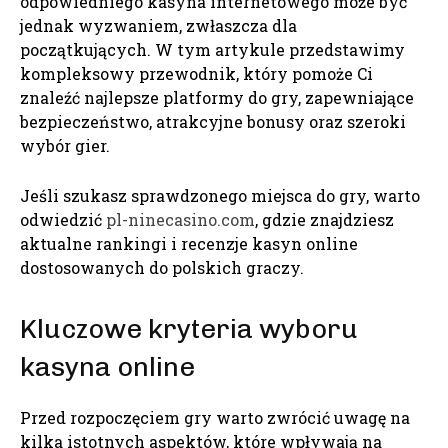
odpowiedniego kasyna internetowego może być
jednak wyzwaniem, zwłaszcza dla
początkujących. W tym artykule przedstawimy
kompleksowy przewodnik, który pomoże Ci
znaleźć najlepsze platformy do gry, zapewniające
bezpieczeństwo, atrakcyjne bonusy oraz szeroki
wybór gier.
Jeśli szukasz sprawdzonego miejsca do gry, warto
odwiedzić
pl-ninecasino.com
, gdzie znajdziesz
aktualne rankingi i recenzje kasyn online
dostosowanych do polskich graczy.
Kluczowe kryteria wyboru
kasyna online
Przed rozpoczęciem gry warto zwrócić uwagę na
kilka istotnych aspektów, które wpływają na