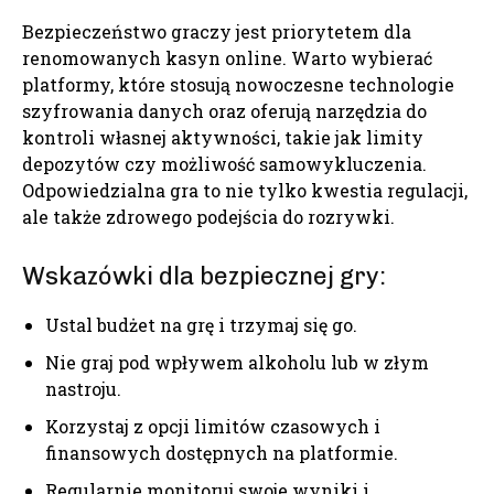
Bezpieczeństwo graczy jest priorytetem dla
renomowanych kasyn online. Warto wybierać
platformy, które stosują nowoczesne technologie
szyfrowania danych oraz oferują narzędzia do
kontroli własnej aktywności, takie jak limity
depozytów czy możliwość samowykluczenia.
Odpowiedzialna gra to nie tylko kwestia regulacji,
ale także zdrowego podejścia do rozrywki.
Wskazówki dla bezpiecznej gry:
Ustal budżet na grę i trzymaj się go.
Nie graj pod wpływem alkoholu lub w złym
nastroju.
Korzystaj z opcji limitów czasowych i
finansowych dostępnych na platformie.
Regularnie monitoruj swoje wyniki i