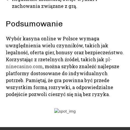
zachowania związane z grą.
Podsumowanie
Wybór kasyna online w Polsce wymaga
uwzględnienia wielu czynników, takich jak
legalność, oferta gier, bonusy oraz bezpieczeństwo.
Korzystając z rzetelnych źródeł, takich jak
pl-
ninecasino.com
, można szybko znaleźć najlepsze
platformy dostosowane do indywidualnych
potrzeb. Pamiętaj, że gra powinna być przede
wszystkim formą rozrywki, a odpowiedzialne
podejście pozwoli cieszyć się nią bez ryzyka.