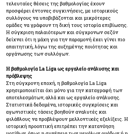
τελευταίες θέσεις της βαθμολογίας έχουν
προσφέρει έντονες συγκινήσεις, με ιστορικούς
συλλόγους να υποβιβάζονται και μικρότερες
ομάδες να γράφουν τη δική τους ιστορία επιβίωσης.
Η σύγκριση παλαιότερων και σύγχρονων σεζόν
δείχνει ότι η μάχη για την παραμονή έχει γίνει πιο
απαιτητική, λόγω της αυξημένης ποιότητας και
οργάνωσης των συλλόγων.
Η βαθμολογία La Liga ως εργαλείο ανάλυσης και
πρόβλεψης
Στη σύγχρονη εποχή, η βαθμολογία La Liga
χρησιμοποιείται όχι μόνο για την καταγραφή των
αποτελεσμάτων, αλλά και ως εργαλείο ανάλυσης.
Στατιστικά δεδομένα, ιστορικές συγκρίσεις και
αγωνιστικές τάσεις βοηθούν αναλυτές και
φιλάθλους να προβλέψουν μελλοντικές εξελίξεις. Η
ιστορική προοπτική επιτρέπει την κατανόηση
μοτίβων, όπως η συνέπεια των μεγάλων ομάδων ή η