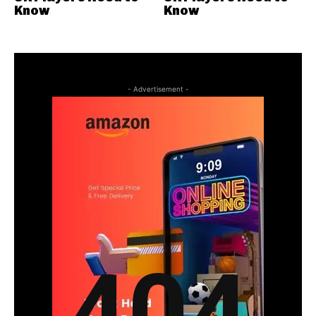
Know
Know
- Advertisement -
404