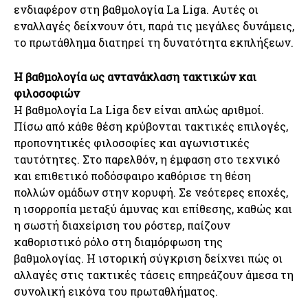
ενδιαφέρον στη βαθμολογία La Liga. Αυτές οι
εναλλαγές δείχνουν ότι, παρά τις μεγάλες δυνάμεις,
το πρωτάθλημα διατηρεί τη δυνατότητα εκπλήξεων.
Η βαθμολογία ως αντανάκλαση τακτικών και
φιλοσοφιών
Η βαθμολογία La Liga δεν είναι απλώς αριθμοί.
Πίσω από κάθε θέση κρύβονται τακτικές επιλογές,
προπονητικές φιλοσοφίες και αγωνιστικές
ταυτότητες. Στο παρελθόν, η έμφαση στο τεχνικό
και επιθετικό ποδόσφαιρο καθόρισε τη θέση
πολλών ομάδων στην κορυφή. Σε νεότερες εποχές,
η ισορροπία μεταξύ άμυνας και επίθεσης, καθώς και
η σωστή διαχείριση του ρόστερ, παίζουν
καθοριστικό ρόλο στη διαμόρφωση της
βαθμολογίας. Η ιστορική σύγκριση δείχνει πώς οι
αλλαγές στις τακτικές τάσεις επηρεάζουν άμεσα τη
συνολική εικόνα του πρωταθλήματος.