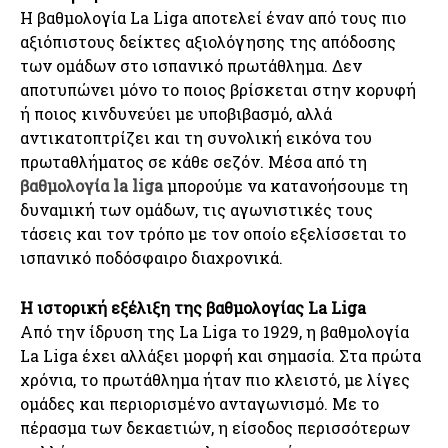
Η βαθμολογία La Liga αποτελεί έναν από τους πιο
αξιόπιστους δείκτες αξιολόγησης της απόδοσης
των ομάδων στο ισπανικό πρωτάθλημα. Δεν
αποτυπώνει μόνο το ποιος βρίσκεται στην κορυφή
ή ποιος κινδυνεύει με υποβιβασμό, αλλά
αντικατοπτρίζει και τη συνολική εικόνα του
πρωταθλήματος σε κάθε σεζόν. Μέσα από τη
βαθμολογία la liga
μπορούμε να κατανοήσουμε τη
δυναμική των ομάδων, τις αγωνιστικές τους
τάσεις και τον τρόπο με τον οποίο εξελίσσεται το
ισπανικό ποδόσφαιρο διαχρονικά.
Η ιστορική εξέλιξη της βαθμολογίας La Liga
Από την ίδρυση της La Liga το 1929, η βαθμολογία
La Liga έχει αλλάξει μορφή και σημασία. Στα πρώτα
χρόνια, το πρωτάθλημα ήταν πιο κλειστό, με λίγες
ομάδες και περιορισμένο ανταγωνισμό. Με το
πέρασμα των δεκαετιών, η είσοδος περισσότερων