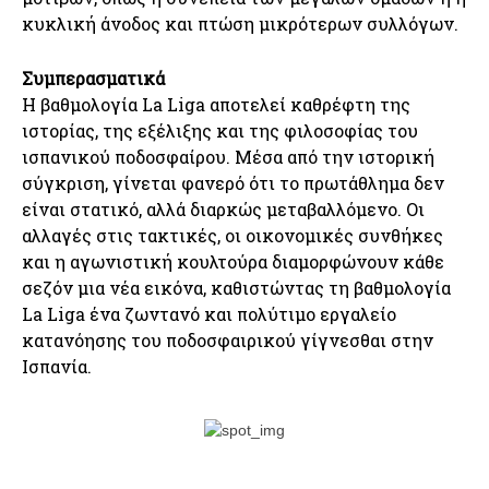
κυκλική άνοδος και πτώση μικρότερων συλλόγων.
Συμπερασματικά
Η βαθμολογία La Liga αποτελεί καθρέφτη της
ιστορίας, της εξέλιξης και της φιλοσοφίας του
ισπανικού ποδοσφαίρου. Μέσα από την ιστορική
σύγκριση, γίνεται φανερό ότι το πρωτάθλημα δεν
είναι στατικό, αλλά διαρκώς μεταβαλλόμενο. Οι
αλλαγές στις τακτικές, οι οικονομικές συνθήκες
και η αγωνιστική κουλτούρα διαμορφώνουν κάθε
σεζόν μια νέα εικόνα, καθιστώντας τη βαθμολογία
La Liga ένα ζωντανό και πολύτιμο εργαλείο
κατανόησης του ποδοσφαιρικού γίγνεσθαι στην
Ισπανία.