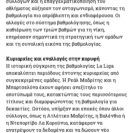
συλλόγων και η επαγγελματικοποίηση του
αθλήματος αύξησαν τον ανταγωνισμό, κάνοντας τη
βαθμολογία πιο απρόβλεπτη και ενδιαφέρουσα. Οι
αλλαγές στο σύστημα βαθμολόγησης, όπως η
καθιέρωση των τριών βαθμών για τη νίκη,
επηρέασαν σημαντικά τη στρατηγική των ομάδων
και τη συνολική εικόνα της βαθμολογίας.
Κυριαρχίες και εναλλαγές στην κορυφή
Η ιστορική σύγκριση της βαθμολογίας La Liga
αποκαλύπτει περιόδους έντονης κυριαρχίας από
συγκεκριμένες ομάδες. Η Ρεάλ Μαδρίτης και η
Μπαρτσελόνα έχουν αφήσει ανεξίτηλο το
αποτύπωμά τους, κατακτώντας τους περισσότερους
τίτλους και διαμορφώνοντας τη βαθμολογία για
δεκαετίες. Ωστόσο, υπήρξαν και εποχές όπου άλλοι
σύλλογοι, όπως η Ατλέτικο Μαδρίτης, η Βαλένθια ή
η Ντεπορτίβο Λα Κορούνια, κατάφεραν να
ανατρέψουν τα δεδομένα και να δώσουν νέο